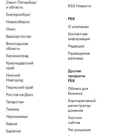
Санкт-Петербург
RSS Новости
и область
Екатеринбург
РБК
Новосибирск
О компании
Омск
Контактная
Башкортостан
информация
Вологодская
Редакция
область
Размещение
Калининград
рекламы
Краснодарский
край
Другие
Нижний
продукты
Новгород
РБК
Пермский край
Облако для
бизнеса
Ростов-на-Дону
Корпоративный
Татарстан
регистратор
Тюмень
доменов
Черноземье
Хостинг
сайтов
Кавказ
Рег.решения
Карелия