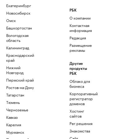
Екатеринбург
РБК
Новосибирск
О компании
Омск
Контактная
Башкортостан
информация
Вологодская
Редакция
область
Размещение
Калининград
рекламы
Краснодарский
край
Другие
Нижний
продукты
Новгород
РБК
Пермский край
Облако для
бизнеса
Ростов-на-Дону
Корпоративный
Татарстан
регистратор
Тюмень
доменов
Черноземье
Хостинг
сайтов
Кавказ
Рег.решения
Карелия
Знакомства
Мурманск
Сайт