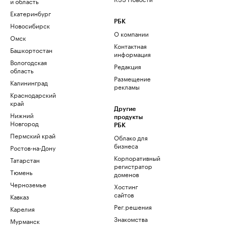
и область
Екатеринбург
РБК
Новосибирск
О компании
Омск
Контактная
Башкортостан
информация
Вологодская
Редакция
область
Размещение
Калининград
рекламы
Краснодарский
край
Другие
Нижний
продукты
Новгород
РБК
Пермский край
Облако для
бизнеса
Ростов-на-Дону
Корпоративный
Татарстан
регистратор
Тюмень
доменов
Черноземье
Хостинг
сайтов
Кавказ
Рег.решения
Карелия
Знакомства
Мурманск