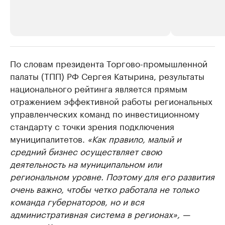
По словам президента Торгово-промышленной
РБК Компании
РБК Компании
палаты (ТПП) РФ Сергея Катырина, результаты
Делитесь новостями бизнеса на РБК
Крупнейшие 
национального рейтинга является прямым
продавцы м
Управляйте страницей компании и развивайте личные
бренды спикеров бизнеса
отражением эффективной работы региональных
Ознакомьтесь с и
управленческих команд по инвестиционному
стандарту с точки зрения подключения
муниципалитетов.
«Как правило, малый и
средний бизнес осуществляет свою
деятельность на муниципальном или
региональном уровне. Поэтому для его развития
очень важно, чтобы четко работала не только
команда губернаторов, но и вся
административная система в регионах», —