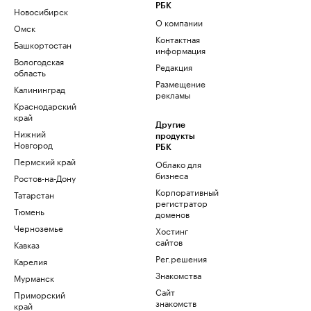
РБК
Новосибирск
О компании
Омск
Контактная
Башкортостан
информация
Вологодская
Редакция
область
Размещение
Калининград
рекламы
Краснодарский
край
Другие
Нижний
продукты
Новгород
РБК
Пермский край
Облако для
бизнеса
Ростов-на-Дону
Корпоративный
Татарстан
регистратор
Тюмень
доменов
Черноземье
Хостинг
сайтов
Кавказ
Рег.решения
Карелия
Знакомства
Мурманск
Сайт
Приморский
знакомств
край