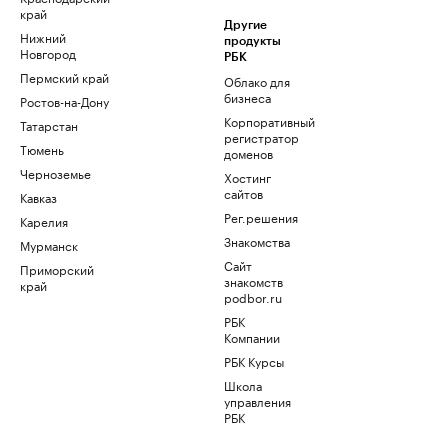
край
Другие
Нижний
продукты
Новгород
РБК
Пермский край
Облако для
бизнеса
Ростов-на-Дону
Корпоративный
Татарстан
регистратор
Тюмень
доменов
Черноземье
Хостинг
сайтов
Кавказ
Рег.решения
Карелия
Знакомства
Мурманск
Сайт
Приморский
знакомств
край
podbor.ru
РБК
Компании
РБК Курсы
Школа
управления
РБК