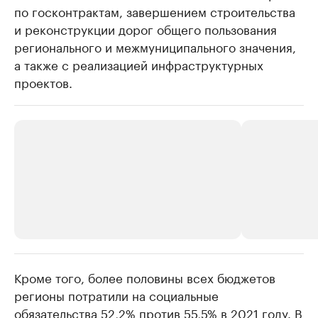
по госконтрактам, завершением строительства
и реконструкции дорог общего пользования
регионального и межмуниципального значения,
а также с реализацией инфраструктурных
проектов.
Кроме того, более половины всех бюджетов
РБК Компании
РБК Компании
регионы потратили на социальные
Делитесь новостями бизнеса на РБК
Крупнейшие
обязательства 52,2% против 55,5% в 2021 году. В
недвижимос
Управляйте страницей компании и развивайте личные