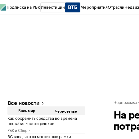
Подписка на РБК
Инвестиции
Мероприятия
Отрасли
Недви
РБК Life
Тренды
Визионеры
Национальные проекты
Город
Стиль
Кр
Спецпроекты СПб
Конференции СПб
Спецпроекты
Проверка конт
Черноземье
Все новости
Черноземье
Весь мир
На р
Как сохранить средства во времена
нестабильности рынков
потр
РБК и Сбер
ВС счел, что за магнитные рамки