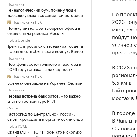
Политика
Генеалогический бум: почему люди
По проек
массово увлеклись семейной историей
2023 году
Подписка на РБК
Почему инвесторы выбирают офисы в
млрд рубл
оживленных районах Москвы
пойдут не
РБК и Upside
уличной с
Трамп отпросился с заседания Госдепа
пораньше, чтобы «вести войну». Видео
пресс-слу
Политика
Портфель состоятельного инвестора в
В 2023 г
2026 году: ставка на ликвидность
региональ
Подписка на РБК
5,5 км в 
Военная операция на Украине. Онлайн
Гайтерово
Политика
Первая встреча фаворитов. Что важно
мостах в 
знать о третьем туре РПЛ
Спорт
В городе 
Гастрогид по Центральной России:
сыры, крокодилы и органический сидр
В Чаплыг
РБК и РСХБ
Становая 
Скандалы и ПТСР в Трое: кто и сколько
порядок 1
заработал на «Одиссее» Нолана