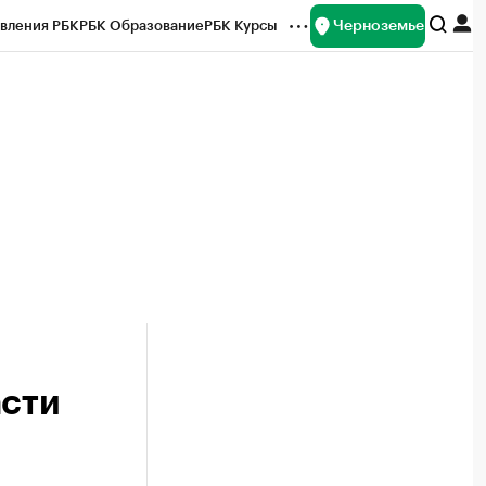
Черноземье
вления РБК
РБК Образование
РБК Курсы
рейтинги
Франшизы
Газета
ок наличной валюты
асти