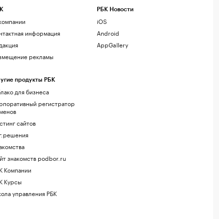
К
РБК Новости
компании
iOS
нтактная информация
Android
дакция
AppGallery
змещение рекламы
угие продукты РБК
лако для бизнеса
рпоративный регистратор
менов
стинг сайтов
г.решения
акомства
йт знакомств podbor.ru
К Компании
К Курсы
ола управления РБК