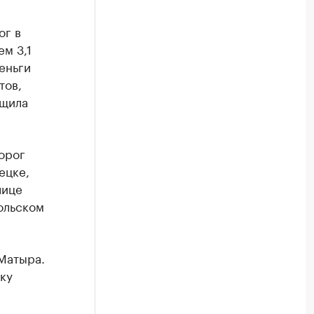
ог в
ем 3,1
еньги
тов,
бщила
орог
ецке,
лице
ольском
Матыра.
ку