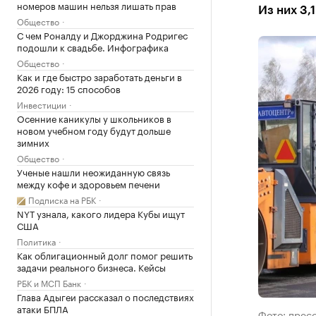
номеров машин нельзя лишать прав
Из них 3,
Общество
С чем Роналду и Джорджина Родригес
подошли к свадьбе. Инфографика
Общество
Как и где быстро заработать деньги в
2026 году: 15 способов
Инвестиции
Осенние каникулы у школьников в
новом учебном году будут дольше
зимних
Общество
Ученые нашли неожиданную связь
между кофе и здоровьем печени
Подписка на РБК
NYT узнала, какого лидера Кубы ищут
США
Политика
Как облигационный долг помог решить
задачи реального бизнеса. Кейсы
РБК и МСП Банк
Глава Адыгеи рассказал о последствиях
атаки БПЛА
Фото: прес