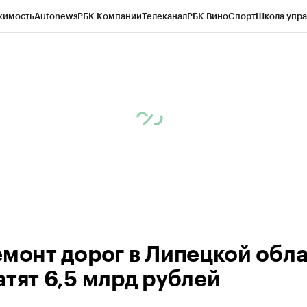
жимость
Autonews
РБК Компании
Телеканал
РБК Вино
Спорт
Школа упра
ипто
РБК Бизнес-среда
Дискуссионный клуб
Исследования
Кредитные 
рагентов
Политика
Экономика
Бизнес
Технологии и медиа
Финансы
Рын
емонт дорог в Липецкой обл
атят 6,5 млрд рублей