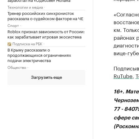
Технологии и медиа
Тренер российских синхронисток
«Согласн
рассказала о судейском факторе на ЧЕ
восстано
Спорт
км. Тольк
Roblox признал зависимость от России:
районах р
как зарабатывает игровая экосистема
Подписка на РБК
диагност
В Крыму рассказали о
вице-губ
продолжающихся ограничениях
подачи электричества
Подписыв
Общество
RuTube
,
T
Загрузить еще
16+. Мат
Чернозем
77 - 840
сфере св
(Роскомна