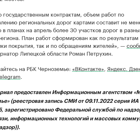
о государственным контрактам, объем работ по
влению региональных дорог картами составит не мен
о в планах на апрель более 30 участков дорог в разны
егиона. План работ сформирован как по результатам
ики покрытия, так и по обращениям жителей», —
сооб
ернатор Липецкой области Роман Петрухин.
айтесь на РБК Черноземье:
«ВКонтакте»
,
Яндекс. Дзе
elegram
.
ериал предоставлен Информационным агентством «
ье» (реестровая запись СМИ от 09.11.2022 серия И
75, зарегистрировано Федеральной службой по надзо
язи, информационных технологий и массовых комму
дзор)).