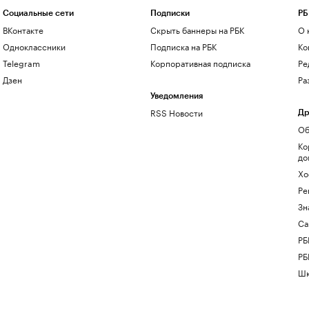
Социальные сети
Подписки
РБ
ВКонтакте
Скрыть баннеры на РБК
О 
Одноклассники
Подписка на РБК
Ко
Telegram
Корпоративная подписка
Ре
Дзен
Ра
Уведомления
RSS Новости
Др
Об
Ко
до
Хо
Ре
Зн
Са
РБ
РБ
Шк