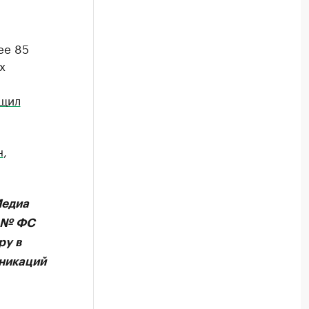
ее 85
х
щил
н
,
Медиа
А № ФС
ру в
никаций