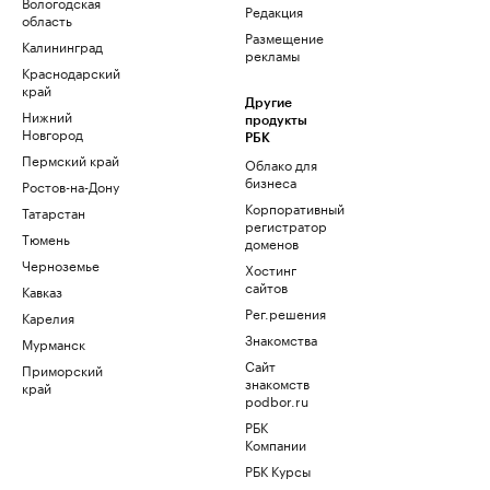
Вологодская
Редакция
область
Размещение
Калининград
рекламы
Краснодарский
край
Другие
Нижний
продукты
Новгород
РБК
Пермский край
Облако для
бизнеса
Ростов-на-Дону
Корпоративный
Татарстан
регистратор
Тюмень
доменов
Черноземье
Хостинг
сайтов
Кавказ
Рег.решения
Карелия
Знакомства
Мурманск
Сайт
Приморский
знакомств
край
podbor.ru
РБК
Компании
РБК Курсы