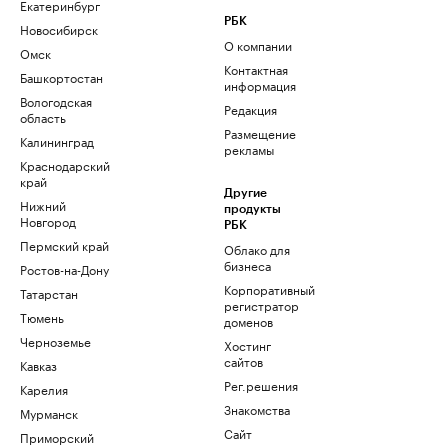
Екатеринбург
РБК
Новосибирск
О компании
Омск
Контактная
Башкортостан
информация
Вологодская
Редакция
область
Размещение
Калининград
рекламы
Краснодарский
край
Другие
Нижний
продукты
Новгород
РБК
Пермский край
Облако для
бизнеса
Ростов-на-Дону
Корпоративный
Татарстан
регистратор
Тюмень
доменов
Черноземье
Хостинг
сайтов
Кавказ
Рег.решения
Карелия
Знакомства
Мурманск
Сайт
Приморский