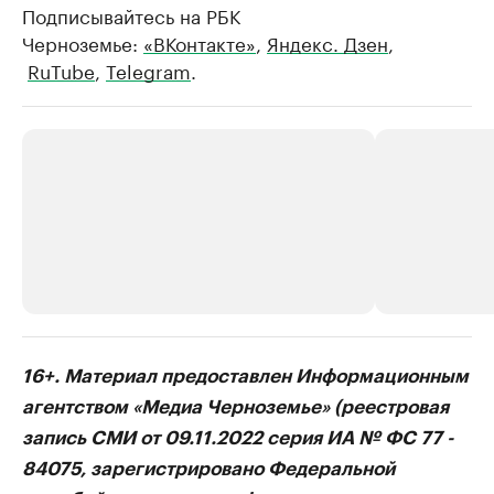
Подписывайтесь на РБК
Черноземье:
«ВКонтакте»
,
Яндекс. Дзен
,
RuTube
,
Telegram
.
РБК Компании
РБК Компании
16+. Материал предоставлен Информационным
Делитесь новостями бизнеса на РБК
Крупнейшие 
агентством «Медиа Черноземье» (реестровая
продавцы м
Управляйте страницей компании и развивайте личные
запись СМИ от 09.11.2022 серия ИА № ФС 77 -
бренды спикеров бизнеса
Ознакомьтесь с и
84075, зарегистрировано Федеральной