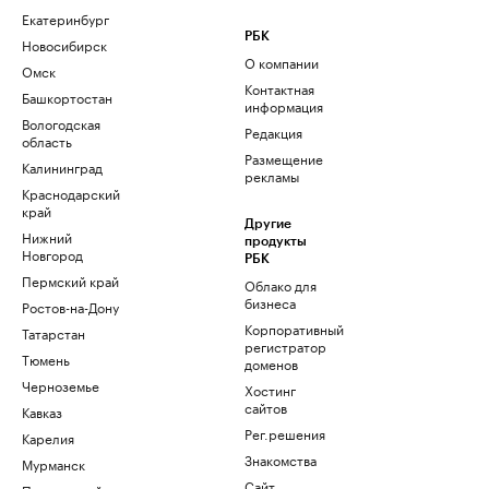
Екатеринбург
РБК
Новосибирск
О компании
Омск
Контактная
Башкортостан
информация
Вологодская
Редакция
область
Размещение
Калининград
рекламы
Краснодарский
край
Другие
Нижний
продукты
Новгород
РБК
Пермский край
Облако для
бизнеса
Ростов-на-Дону
Корпоративный
Татарстан
регистратор
Тюмень
доменов
Черноземье
Хостинг
сайтов
Кавказ
Рег.решения
Карелия
Знакомства
Мурманск
Сайт