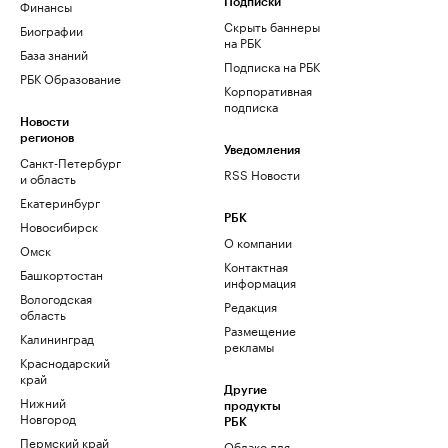
Финансы
Подписки
Скрыть баннеры
Биографии
на РБК
База знаний
Подписка на РБК
РБК Образование
Корпоративная
подписка
Новости
регионов
Уведомления
Санкт-Петербург
RSS Новости
и область
Екатеринбург
РБК
Новосибирск
О компании
Омск
Контактная
Башкортостан
информация
Вологодская
Редакция
область
Размещение
Калининград
рекламы
Краснодарский
край
Другие
Нижний
продукты
Новгород
РБК
Пермский край
Облако для