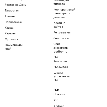
бизнеса
Ростов-на-Дону
Корпоративный
Татарстан
регистратор
Тюмень
доменов
Черноземье
Хостинг
сайтов
Кавказ
Рег.решения
Карелия
Знакомства
Мурманск
Сайт
Приморский
знакомств
край
podbor.ru
РБК
Компании
РБК Курсы
Школа
управления
РБК
РБК
Новости
iOS
Android