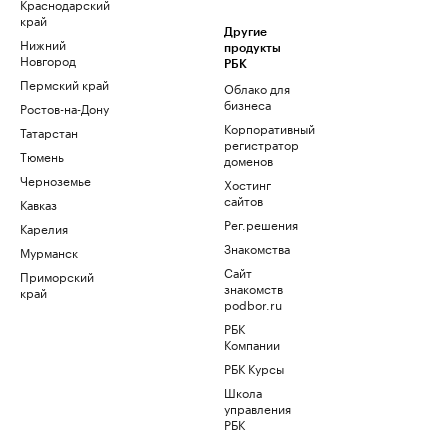
Краснодарский
край
Другие
Нижний
продукты
Новгород
РБК
Пермский край
Облако для
бизнеса
Ростов-на-Дону
Корпоративный
Татарстан
регистратор
Тюмень
доменов
Черноземье
Хостинг
сайтов
Кавказ
Рег.решения
Карелия
Знакомства
Мурманск
Сайт
Приморский
знакомств
край
podbor.ru
РБК
Компании
РБК Курсы
Школа
управления
РБК