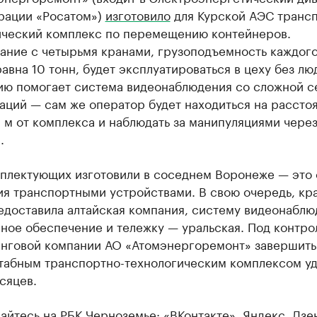
рации «Росатом»)
изготовило
для Курской АЭС трансп
ический комплекс по перемещению контейнеров.
ание с четырьмя кранами, грузоподъемность каждого
авна 10 тонн, будет эксплуатироваться в цеху без лю
ию помогает система видеонаблюдения со сложной с
аций — сам же оператор будет находиться на рассто
 м от комплекса и наблюдать за манипуляциями чере
.
мплектующих изготовили в соседнем Воронеже — это
я транспортными устройствами. В свою очередь, кр
едоставила алтайская компания, систему видеонаблю
ное обеспечение и тележку — уральская. Под контро
нговой компании АО «Атомэнергоремонт» завершить
табным транспортно-технологическим комплексом уд
сяцев.
айтесь на РБК Черноземье:
«ВКонтакте»
,
Яндекс. Дзе