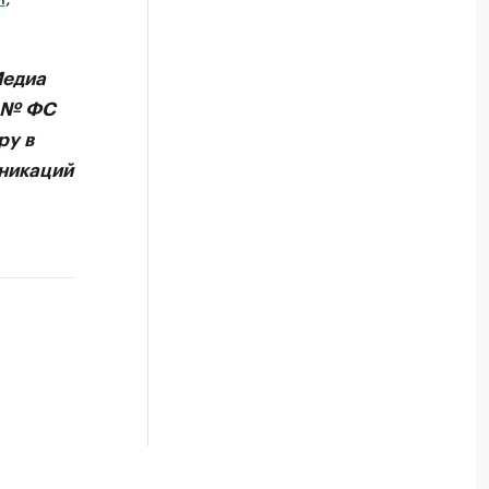
Медиа
А № ФС
ру в
никаций