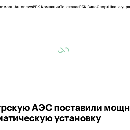
жимость
Autonews
РБК Компании
Телеканал
РБК Вино
Спорт
Школа упра
ипто
РБК Бизнес-среда
Дискуссионный клуб
Исследования
Кредитные 
рагентов
Политика
Экономика
Бизнес
Технологии и медиа
Финансы
Рын
урскую АЭС поставили мощ
матическую установку