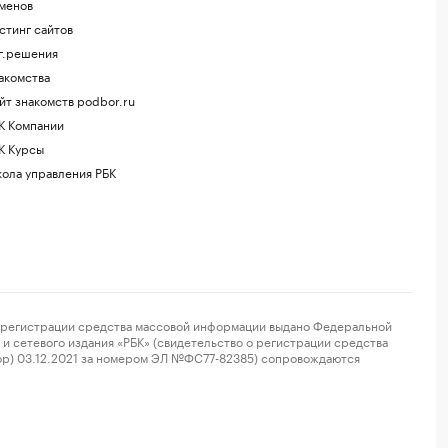
менов
стинг сайтов
г.решения
акомства
йт знакомств podbor.ru
К Компании
К Курсы
ола управления РБК
регистрации средства массовой информации выдано Федеральной
и сетевого издания «РБК» (свидетельство о регистрации средства
ор) 03.12.2021 за номером ЭЛ №ФС77-82385) сопровождаются