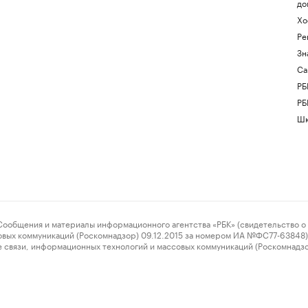
до
Хо
Ре
Зн
Са
РБ
РБ
Шк
ения и материалы информационного агентства «РБК» (свидетельство о 
овых коммуникаций (Роскомнадзор) 09.12.2015 за номером ИА №ФС77-63848) 
 связи, информационных технологий и массовых коммуникаций (Роскомнадз