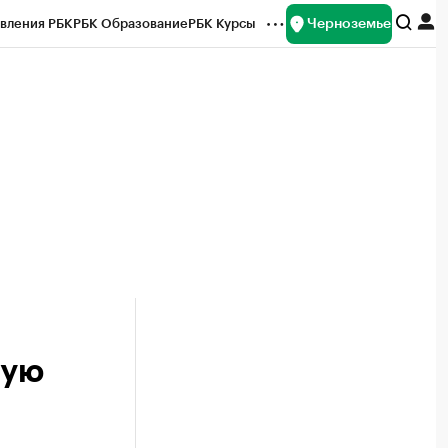
Черноземье
вления РБК
РБК Образование
РБК Курсы
рейтинги
Франшизы
Газета
ок наличной валюты
ную