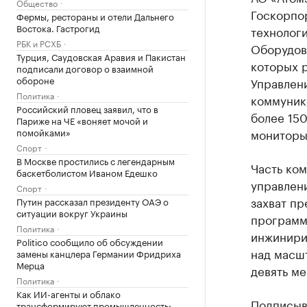
Общество
Госкорпо
Фермы, рестораны и отели Дальнего
Востока. Гастрогид
технолог
РБК и РСХБ
Оборудов
Турция, Саудовская Аравия и Пакистан
которых р
подписали договор о взаимной
обороне
Управлен
Политика
коммуник
Российский пловец заявил, что в
более 150
Париже на ЧЕ «воняет мочой и
помойками»
мониторы
Спорт
В Москве простились с легендарным
Часть ко
баскетболистом Иваном Едешко
управлени
Спорт
захват пр
Путин рассказал президенту ОАЭ о
ситуации вокруг Украины
программ
Политика
инжинири
Politico сообщило об обсуждении
над масш
замены канцлера Германии Фридриха
Мерца
девять ме
Политика
Как ИИ-агенты и облако
Подписыв
трансформируют промышленность: