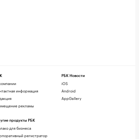
К
РБК Новости
компании
iOS
нтактная информация
Android
дакция
AppGallery
змещение рекламы
угие продукты РБК
лако для бизнеса
рпоративный регистратор