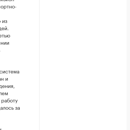
ортно-
 из
дей.
етью
янии
з
 система
ан и
дения,
лем
 работу
алось за
н
,