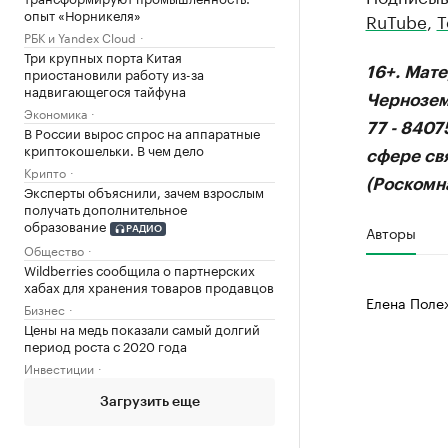
опыт «Норникеля»
RuTube
,
T
РБК и Yandex Cloud
Три крупных порта Китая
приостановили работу из-за
16+. Мат
надвигающегося тайфуна
Чернозем
Экономика
77 - 840
В России вырос спрос на аппаратные
криптокошельки. В чем дело
сфере св
Крипто
(Роскомна
Эксперты объяснили, зачем взрослым
получать дополнительное
образование
Авторы
РАДИО
Общество
Wildberries сообщила о партнерских
хабах для хранения товаров продавцов
Елена Поле
Бизнес
Цены на медь показали самый долгий
период роста с 2020 года
Инвестиции
Загрузить еще