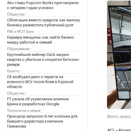
Экс-главу Popcorn Books приговорили
к четырем годам условно
Общество
Облигации вместо кредита: как малому
бизнесу разместить публичный долг
РБК и МСП Банк
Карьера женщины: как найти баланс
между работой и семьей
Образование
Крупнейший майнер США закрыл
квартал с убытком и сократил биткоин-
резерв
Крипто
СК возбудил дело о теракте на
военного ВСУ после боев в Курской
области
Общество
FT узнала об укреплении влияния
Брина в разработках Google
Технологии и медиа
Прокурор запросил 9 лет колонии для
Фото: прес
бывшего директора компании
Газманова
АО «Атом