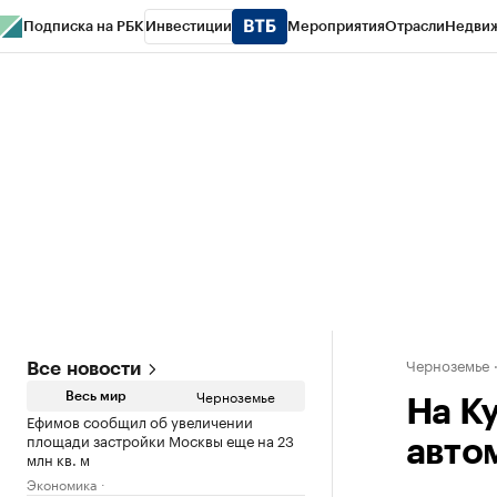
Подписка на РБК
Инвестиции
Мероприятия
Отрасли
Недви
РБК Life
Тренды
Визионеры
Национальные проекты
Город
Стиль
Кр
Спецпроекты СПб
Конференции СПб
Спецпроекты
Проверка конт
Черноземье
Все новости
Черноземье
Весь мир
На К
Ефимов сообщил об увеличении
площади застройки Москвы еще на 23
авто
млн кв. м
Экономика