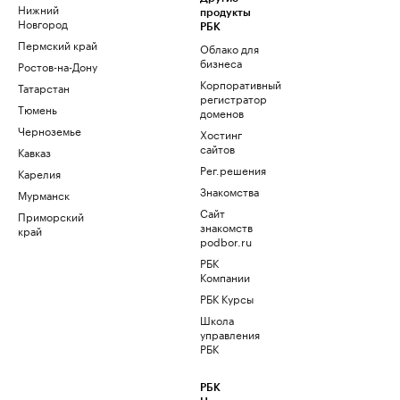
Нижний
продукты
Новгород
РБК
Пермский край
Облако для
бизнеса
Ростов-на-Дону
Корпоративный
Татарстан
регистратор
Тюмень
доменов
Черноземье
Хостинг
сайтов
Кавказ
Рег.решения
Карелия
Знакомства
Мурманск
Сайт
Приморский
знакомств
край
podbor.ru
РБК
Компании
РБК Курсы
Школа
управления
РБК
РБК