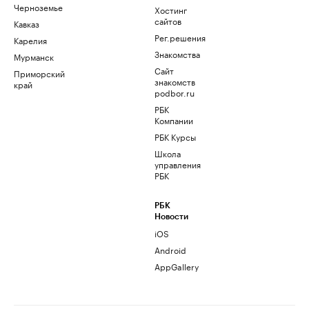
Черноземье
Хостинг
сайтов
Кавказ
Рег.решения
Карелия
Знакомства
Мурманск
Сайт
Приморский
знакомств
край
podbor.ru
РБК
Компании
РБК Курсы
Школа
управления
РБК
РБК
Новости
iOS
Android
AppGallery