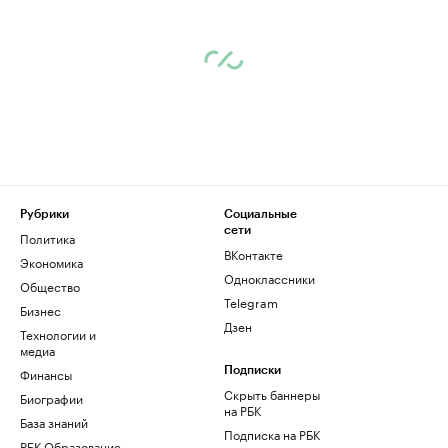
Рубрики
Социальные
сети
Политика
ВКонтакте
Экономика
Одноклассники
Общество
Telegram
Бизнес
Дзен
Технологии и
медиа
Финансы
Подписки
Скрыть баннеры
Биографии
на РБК
База знаний
Подписка на РБК
РБК Образование