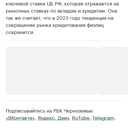
ключевой ставки ЦБ РФ, которая отражается на
рыночных ставках по вкладам и кредитам. Она
так же считает, что в 2023 году тенденция на
сокращение рынка кредитования физлиц
сохранится.
Подписывайтесь на РБК Черноземье:
РБК Компании
РБК Компании
«ВКонтакте»
,
Яндекс. Дзен
,
RuTube
,
Telegram
.
Делитесь новостями бизнеса на РБК
Крупнейшие
недвижимос
Управляйте страницей компании и развивайте личные