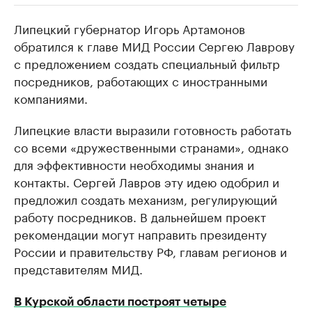
Липецкий губернатор Игорь Артамонов
РБК Компании
РБК Компании
обратился к главе МИД России Сергею Лаврову
Делитесь новостями бизнеса на РБК
Крупнейшие 
с предложением создать специальный фильтр
продавцы м
Управляйте страницей компании и развивайте личные
бренды спикеров бизнеса
посредников, работающих с иностранными
Ознакомьтесь с и
компаниями.
Липецкие власти выразили готовность работать
со всеми «дружественными странами», однако
для эффективности необходимы знания и
контакты. Сергей Лавров эту идею одобрил и
предложил создать механизм, регулирующий
работу посредников. В дальнейшем проект
рекомендации могут направить президенту
России и правительству РФ, главам регионов и
представителям МИД.
В Курской области построят четыре