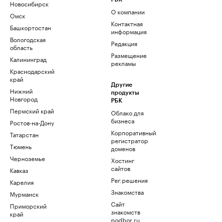
Новосибирск
О компании
Омск
Контактная
Башкортостан
информация
Вологодская
Редакция
область
Размещение
Калининград
рекламы
Краснодарский
край
Другие
Нижний
продукты
Новгород
РБК
Пермский край
Облако для
бизнеса
Ростов-на-Дону
Корпоративный
Татарстан
регистратор
Тюмень
доменов
Черноземье
Хостинг
сайтов
Кавказ
Рег.решения
Карелия
Знакомства
Мурманск
Сайт
Приморский
знакомств
край
podbor.ru