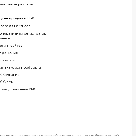
змещение рекламы
угие продукты РБК
лако для бизнеса
рпоративный регистратор
менов
стинг сайтов
г.решения
акомства
йт знакомств podbor.ru
К Компании
К Курсы
ола управления РБК
регистрации средства массовой информации выдано Федеральной