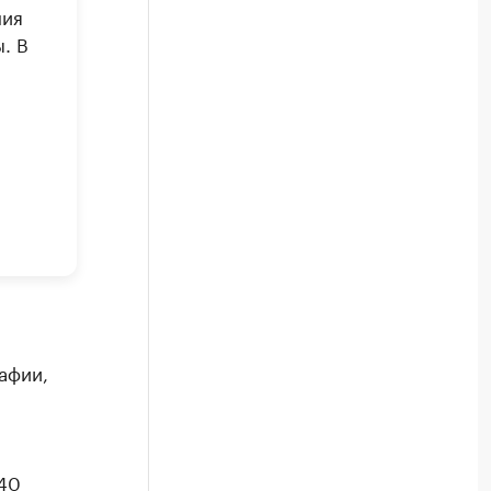
ния
. В
афии,
40