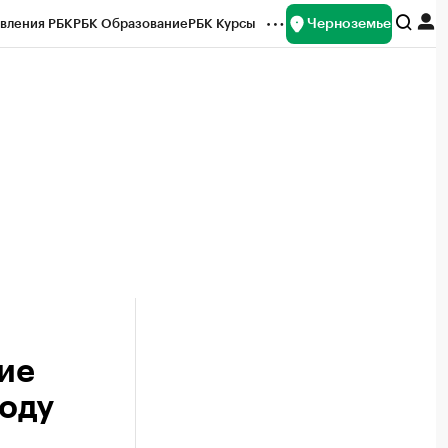
Черноземье
вления РБК
РБК Образование
РБК Курсы
рейтинги
Франшизы
Газета
ок наличной валюты
ие
году