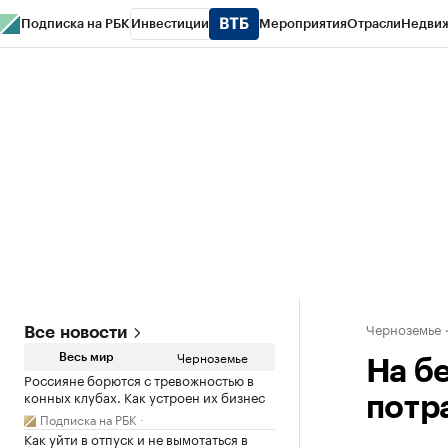
Подписка на РБК
Инвестиции
Мероприятия
Отрасли
Недви
РБК Life
Тренды
Визионеры
Национальные проекты
Город
Стиль
Кр
Спецпроекты СПб
Конференции СПб
Спецпроекты
Проверка конт
Черноземье
Все новости
Черноземье
Весь мир
На б
Россияне борются с тревожностью в
конных клубах. Как устроен их бизнес
потр
Подписка на РБК
Как уйти в отпуск и не вымотаться в