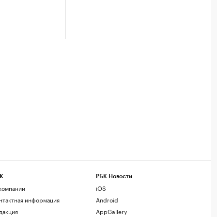
К
РБК Новости
компании
iOS
нтактная информация
Android
дакция
AppGallery