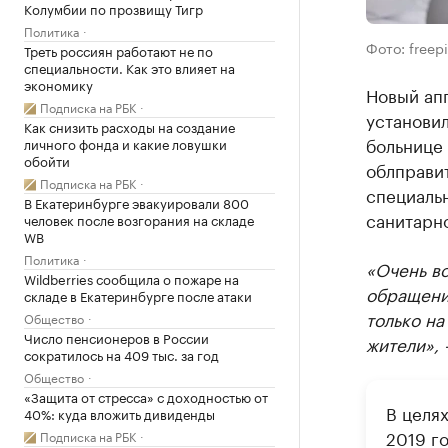
Колумбии по прозвищу Тигр
Политика
Фото: freep
Треть россиян работают не по
специальности. Как это влияет на
экономику
Новый ап
Подписка на РБК
установил
Как снизить расходы на создание
больнице
личного фонда и какие ловушки
обойти
облправит
Подписка на РБК
специаль
В Екатеринбурге эвакуировали 800
санитарн
человек после возгорания на складе
WB
Политика
«Очень в
Wildberries сообщила о пожаре на
обращений
складе в Екатеринбурге после атаки
только на
Общество
Число пенсионеров в России
жители», 
сократилось на 409 тыс. за год
Общество
«Защита от стресса» с доходностью от
В целя
40%: куда вложить дивиденды
2019 г
Подписка на РБК