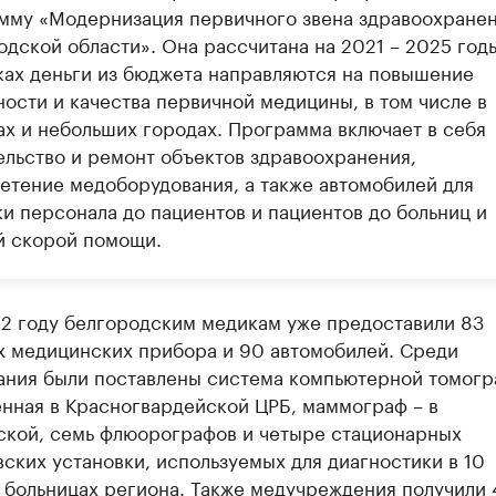
мму «Модернизация первичного звена здравоохране
одской области». Она рассчитана на 2021 – 2025 годы
ках деньги из бюджета направляются на повышение
ности и качества первичной медицины, в том числе в
ах и небольших городах. Программа включает в себя
ельство и ремонт объектов здравоохранения,
етение медоборудования, а также автомобилей для
ки персонала до пациентов и пациентов до больниц и
й скорой помощи.
22 году белгородским медикам уже предоставили 83
х медицинских прибора и 90 автомобилей. Среди
ания были поставлены система компьютерной томогр
енная в Красногвардейской ЦРБ, маммограф – в
ской, семь флюорографов и четыре стационарных
ских установки, используемых для диагностики в 10
 больницах региона. Также медучреждения получили 