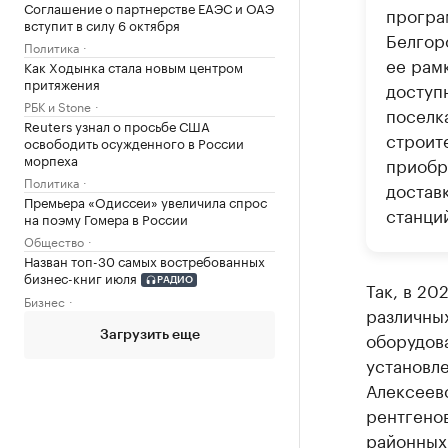
Соглашение о партнерстве ЕАЭС и ОАЭ
програ
вступит в силу 6 октября
Белгор
Политика
ее рам
Как Ходынка стала новым центром
притяжения
доступ
РБК и Stone
поселк
Reuters узнал о просьбе США
строит
освободить осужденного в России
морпеха
приобр
Политика
достав
Премьера «Одиссеи» увеличила спрос
станци
на поэму Гомера в России
Общество
Назван топ-30 самых востребованных
бизнес-книг июля
РАДИО
Так, в 20
Бизнес
различны
оборудов
Загрузить еще
установл
Алексеев
рентгенов
районных