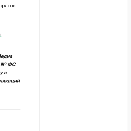
аратов
н
,
Медиа
А № ФС
у в
никаций