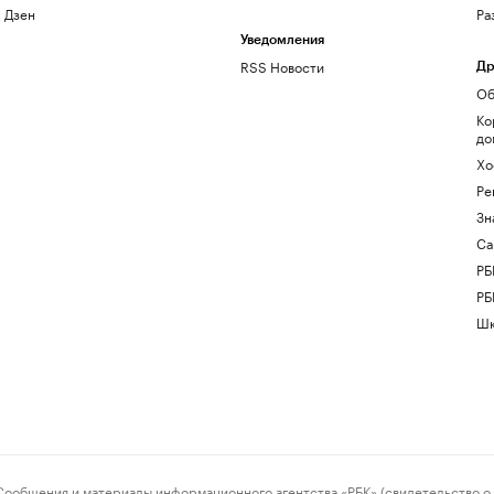
Дзен
Ра
Уведомления
RSS Новости
Др
Об
Ко
до
Хо
Ре
Зн
Са
РБ
РБ
Шк
ения и материалы информационного агентства «РБК» (свидетельство о 