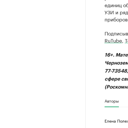
единиц об
УЗИ и ря
приборов
Подписыв
RuTube
,
T
16+. Мат
Чернозем
77-73548
сфере св
(Роскомна
Авторы
Елена Поле