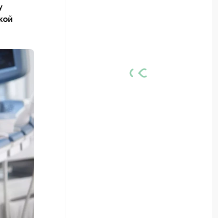
у
кой