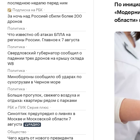
последнюю неделю перед ним
По инициа
Подписка на РБК
«Модерни
За ночь над Россией сбили более 200
дронов
области» 
Политика
Что известно об атаках БПЛА на
регионы России. Главное к 7 августа
Политика
Свердловский губернатор сообщил о
падении трех дронов на крышу склада
WB
Политика
Минобороны сообщило об ударах по
сухогрузам в Черном море
Политика
Больше прогулок, свежего воздуха и
отдыха: квартиры рядом с парками
РБК и ПИК Серия плюс
Синоптик предупредил о ливнях в
Москве и Московской области 7
августа
РАДИО
Общество
Чего ждать от нового президента