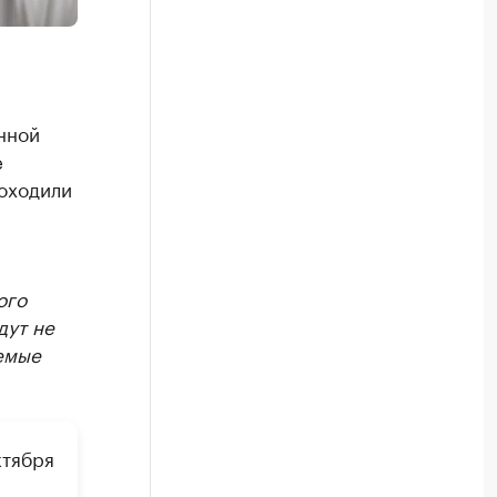
нной
е
роходили
ого
дут не
аемые
ктября