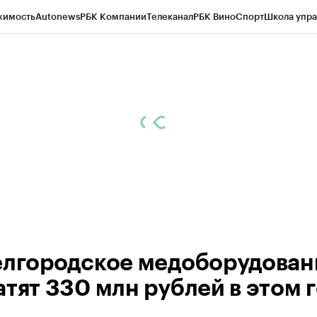
жимость
Autonews
РБК Компании
Телеканал
РБК Вино
Спорт
Школа упра
ипто
РБК Бизнес-среда
Дискуссионный клуб
Исследования
Кредитные 
рагентов
Политика
Экономика
Бизнес
Технологии и медиа
Финансы
Рын
елгородское медоборудован
атят 330 млн рублей в этом 