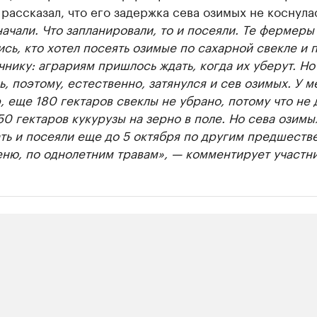
рассказал, что его задержка сева озимых не коснула
ачали. Что запланировали, то и посеяли. Те фермеры
сь, кто хотел посеять озимые по сахарной свекле и 
нику: аграриям пришлось ждать, когда их уберут. Но
ь, поэтому, естественно, затянулся и сев озимых. У м
 еще 180 гектаров свеклы не убрано, потому что не 
50 гектаров кукурузы на зерно в поле. Но сева озимы
ть и посеяли еще до 5 октября по другим предшеств
ню, по однолетним травам», — комментирует участни