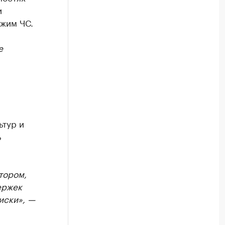
и
ежим ЧС.
е
ьтур и
ь
тором,
ержек
иски», —