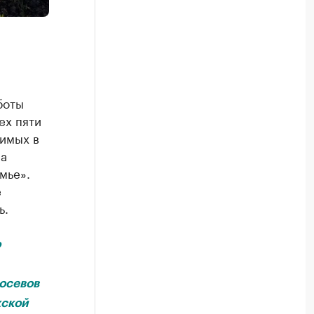
боты
ех пяти
зимых в
на
мье».
е
ь.
о
осевов
жской