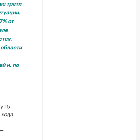
ве трети
туации.
7% от
але
стся.
 области
й и, по
у 15
 хода
 —