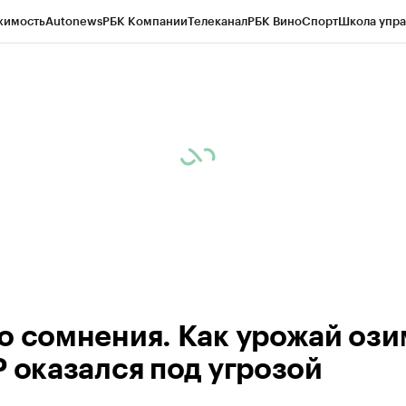
жимость
Autonews
РБК Компании
Телеканал
РБК Вино
Спорт
Школа упра
ипто
РБК Бизнес-среда
Дискуссионный клуб
Исследования
Кредитные 
рагентов
Политика
Экономика
Бизнес
Технологии и медиа
Финансы
Рын
о сомнения. Как урожай оз
Р оказался под угрозой