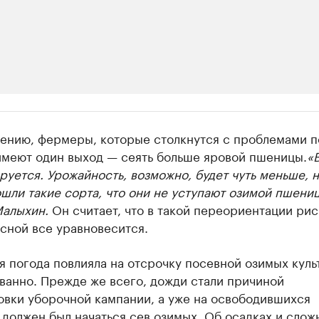
ии
нению, фермеры, которые столкнутся с проблемами п
ь новостями бизнеса на РБК
имеют один выход — сеять больше яровой пшеницы.
«
уется. Урожайность, возможно, будет чуть меньше, 
траницей компании и развивайте личные бренды спикеров бизнеса
шли такие сорта, что они не уступают озимой пшени
Малыхин.
Он считает, что в такой переориентации рис
есной все уравновесится.
 погода повлияла на отсрочку посевной озимых куль
ванно. Прежде же всего, дожди стали причиной
овки уборочной кампании, а уже на освободившихся
должен был начаться сев озимых. Об осадках и слож