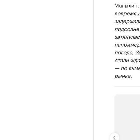
Малыхин, 
вовремя н
задержали
подсолнеч
затянулас
например,
погода, 3
стали жда
— по ячме
рынка.