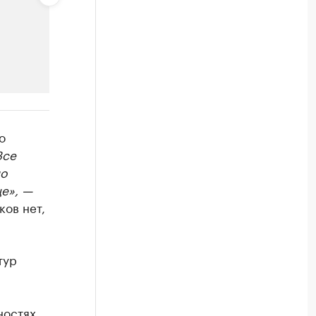
РБК Компании
о
Крупнейшие компании по пр
Все
но
Посмотрите данные в каталоге по регионам
це», —
ков нет,
тур
ностях