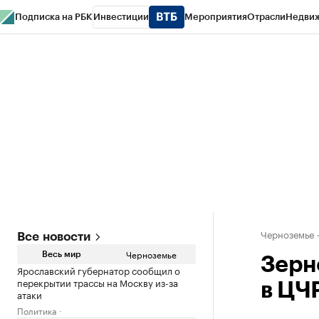
Подписка на РБК
Инвестиции
Мероприятия
Отрасли
Недви
РБК Life
Тренды
Визионеры
Национальные проекты
Город
Стиль
Кр
Спецпроекты СПб
Конференции СПб
Спецпроекты
Проверка конт
Черноземье
Все новости
Черноземье
Весь мир
Зерн
Ярославский губернатор сообщил о
перекрытии трассы на Москву из-за
в ЦЧ
атаки
Политика