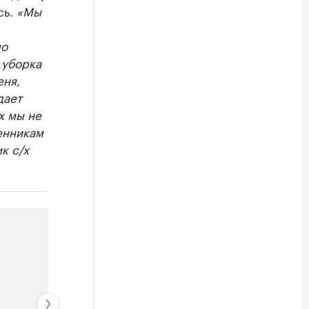
сь.
«Мы
по
 уборка
еня,
дает
х мы не
енникам
к с/х