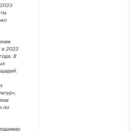
 2023
сты
ько
ении
 в 2023
года. В
ых
ощадей.
х
ьтур»,
лиза
и по
Владимир