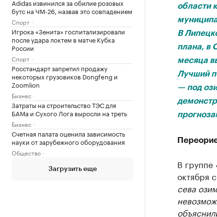
Adidas извинился за обилие розовых
области 
бутс на ЧМ-26, назвав это совпадением
муниципа
Спорт
Игрока «Зенита» госпитализировали
В Липецко
после удара локтем в матче Кубка
России
плана, в 
Спорт
месяца вы
Росстандарт запретил продажу
Лучший п
некоторых грузовиков Dongfeng и
Zoomlion
— под оз
Бизнес
демонстр
Затраты на строительство ТЭС для
БАМа и Сухого Лога выросли на треть
прогнозам
Бизнес
Счетная палата оценила зависимость
Переорие
науки от зарубежного оборудования
Общество
В группе
Загрузить еще
октября 
сева озим
невозмож
объяснили