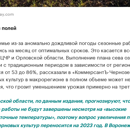
bay.com
с полей
емье из-за аномально дождливой погоды сезонные ра
сь на месяц от оптимальных сроков. Это касается вс
ЦЧР и Орловской области. Выполнение плана сева о
и с традиционным периодом в зависимости от регио
я от 53 до 86%, рассказали в «КоммерсантЪ-Чернозе
ых культур в макрорегионе в полном объеме может н
я, что грозит уменьшением урожая примерно на трет
рской области, по данным издания, прогнозируют, чт
 работы не будут завершены несмотря на «высокие
точные температуры», поэтому вопрос увеличения п
ерновых культур переносится на 2023 год. В Вороне