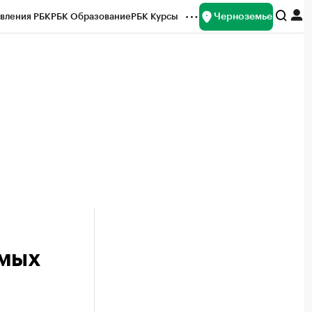
Черноземье
вления РБК
РБК Образование
РБК Курсы
рейтинги
Франшизы
Газета
ок наличной валюты
имых