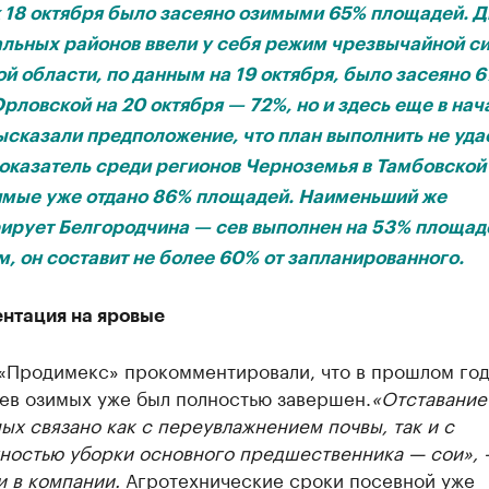
к 18 октября было засеяно озимыми 65% площадей. Д
льных районов ввели у себя режим чрезвычайной си
й области, по данным на 19 октября, было засеяно 6
Орловской на 20 октября — 72%, но и здесь еще в нач
сказали предположение, что план выполнить не уда
оказатель среди регионов Черноземья в Тамбовской
имые уже отдано 86% площадей. Наименьший же
ирует Белгородчина — сев выполнен на 53% площаде
, он составит не более 60% от запланированного.
нтация на яровые
 «Продимекс» прокомментировали, что в прошлом год
сев озимых уже был полностью завершен.
«Отставание
ых связано как с переувлажнением почвы, так и с
ностью уборки основного предшественника — сои»,
 в компании.
Агротехнические сроки посевной уже