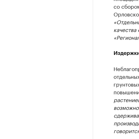
со сбором
Орловско
«Отдельн
качества 
«Регионал
Издержки
Неблагоп
отдельных
грунтовых
повышени
растениев
возможно
сдержива
производ
говорится