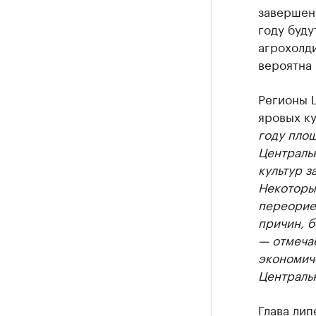
завершен
году буд
агрохолди
вероятна
Регионы 
яровых ку
году площ
Централь
культур з
Некоторы
переорие
причин, б
— отмечае
экономич
Централь
Глава ли