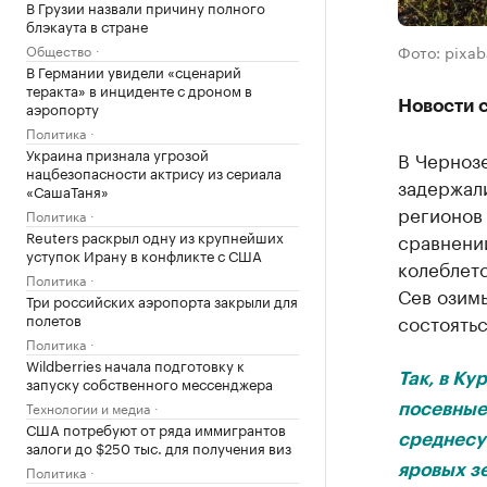
В Грузии назвали причину полного
блэкаута в стране
Общество
Фото: pixa
В Германии увидели «сценарий
теракта» в инциденте с дроном в
аэропорту
Новости 
Политика
Украина признала угрозой
В Черноз
нацбезопасности актрису из сериала
задержали
«СашаТаня»
регионов 
Политика
Reuters раскрыл одну из крупнейших
сравнени
уступок Ирану в конфликте с США
колеблетс
Политика
Сев озим
Три российских аэропорта закрыли для
полетов
состоятьс
Политика
Wildberries начала подготовку к
Так, в Ку
запуску собственного мессенджера
Технологии и медиа
посевные
США потребуют от ряда иммигрантов
среднесу
залоги до $250 тыс. для получения виз
Политика
яровых з