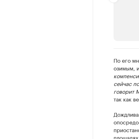
РБК Компан
По его м
Делитес
озимым, 
компенсир
Управляйте с
сейчас по
говорит 
так как в
Дождливая
опосредо
приостан
площадях 