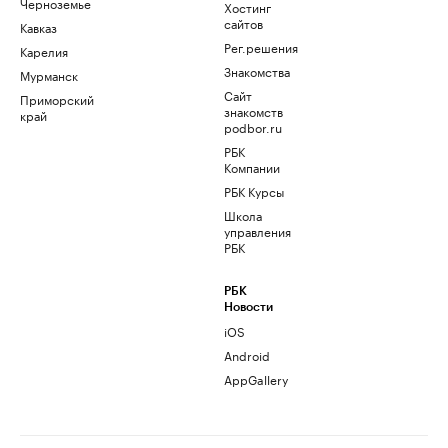
Черноземье
Хостинг
сайтов
Кавказ
Рег.решения
Карелия
Знакомства
Мурманск
Сайт
Приморский
знакомств
край
podbor.ru
РБК
Компании
РБК Курсы
Школа
управления
РБК
РБК
Новости
iOS
Android
AppGallery