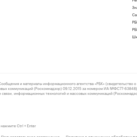
Зн
Са
РБ
РБ
Шк
ения и материалы информационного агентства «РБК» (свидетельство о 
овых коммуникаций (Роскомнадзор) 09.12.2015 за номером ИА №ФС77-63848) 
 связи, информационных технологий и массовых коммуникаций (Роскомнадз
нажмите Ctrl + Enter
Пользовательское соглашение
Политика в отношении обработки п
·