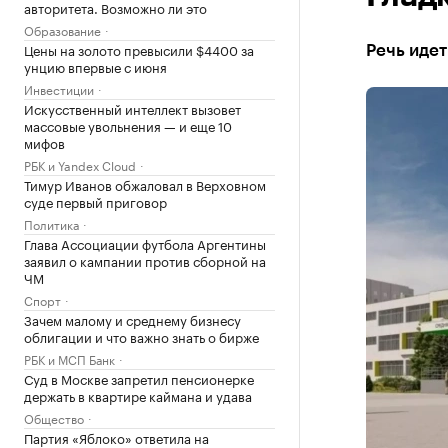
авторитета. Возможно ли это
Образование
Цены на золото превысили $4400 за
Речь иде
унцию впервые с июня
Инвестиции
Искусственный интеллект вызовет
массовые увольнения — и еще 10
мифов
РБК и Yandex Cloud
Тимур Иванов обжаловал в Верховном
суде первый приговор
Политика
Глава Ассоциации футбола Аргентины
заявил о кампании против сборной на
ЧМ
Спорт
Зачем малому и среднему бизнесу
облигации и что важно знать о бирже
РБК и МСП Банк
Суд в Москве запретил пенсионерке
держать в квартире каймана и удава
Общество
Партия «Яблоко» ответила на