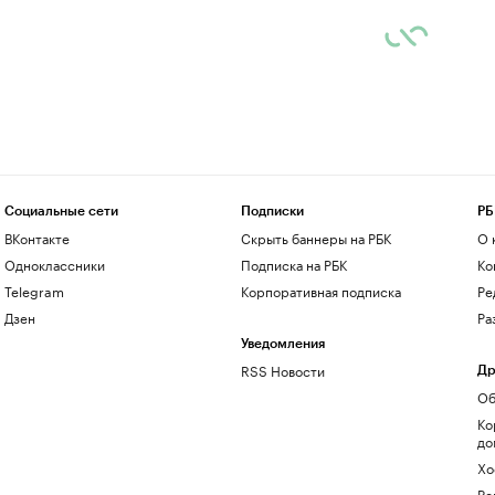
Социальные сети
Подписки
РБ
ВКонтакте
Скрыть баннеры на РБК
О 
Одноклассники
Подписка на РБК
Ко
Telegram
Корпоративная подписка
Ре
Дзен
Ра
Уведомления
RSS Новости
Др
Об
Ко
до
Хо
Ре