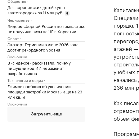
Общество
Для воронежских детей купят
Капиталь
«автогородок» за 11 млн руб.
Специали
Черноземье
порядка 1
Лидеры сборной России по гимнастике
не получили визы на ЧЕ в Хорватии
полность
Спорт
перегород
Экспорт Германии в июне 2026 года
этажей — 
достиг рекордного уровня
устройст
Экономика
В «Яндексе» рассказали, почему
строители
пишущий код ИИ не заменит
учебных 
разработчиков
начались
Технологии и медиа
Ефимов сообщил об увеличении
236 млн р
площади застройки Москвы еще на 23
млн кв. м
Как писа
Экономика
отремонт
Загрузить еще
объем фи
Программ