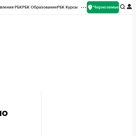
Черноземье
вления РБК
РБК Образование
РБК Курсы
рейтинги
Франшизы
Газета
ок наличной валюты
но