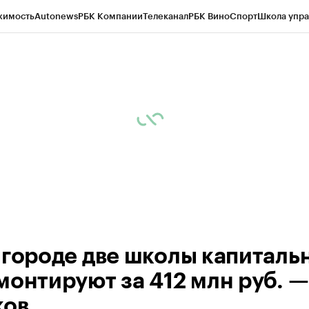
жимость
Autonews
РБК Компании
Телеканал
РБК Вино
Спорт
Школа упра
ипто
РБК Бизнес-среда
Дискуссионный клуб
Исследования
Кредитные 
рагентов
Политика
Экономика
Бизнес
Технологии и медиа
Финансы
Рын
лгороде две школы капиталь
монтируют за 412 млн руб. —
ков