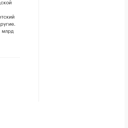
дской
етский
ругие.
2 млрд