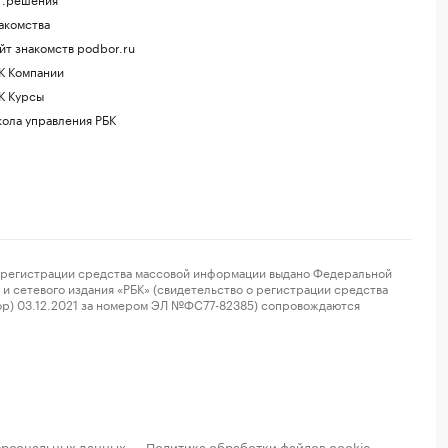
акомства
йт знакомств podbor.ru
К Компании
К Курсы
ола управления РБК
регистрации средства массовой информации выдано Федеральной
и сетевого издания «РБК» (свидетельство о регистрации средства
ор) 03.12.2021 за номером ЭЛ №ФС77-82385) сопровождаются
ерсональных данных
Политика обработки файлов cookie
·