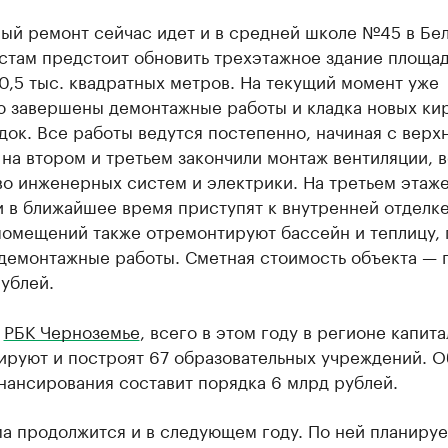
ный ремонт сейчас идет и в средней школе №45 в Бе
стам предстоит обновить трехэтажное здание площа
0,5 тыс. квадратных метров. На текущий момент уже
ю завершены демонтажные работы и кладка новых ки
ок. Все работы ведутся постепенно, начиная с верх
на втором и третьем закончили монтаж вентиляции, 
во инженерных систем и электрики. На третьем этаж
 в ближайшее время приступят к внутренней отделк
помещений также отремонтируют бассейн и теплицу, 
 демонтажные работы. Сметная стоимость объекта — 
ублей.
л
РБК Черноземье
, всего в этом году в регионе капит
ируют и построят 67 образовательных учреждений. 
нансирования составит порядка 6 млрд рублей.
а продолжится и в следующем году. По ней планируе