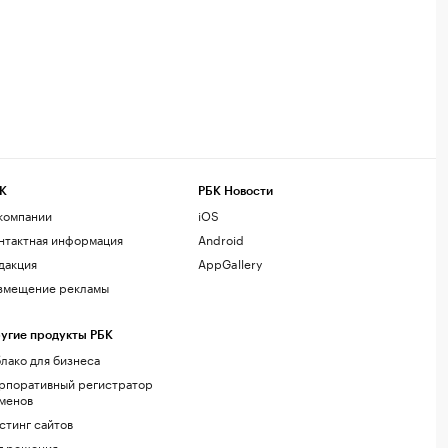
К
РБК Новости
компании
iOS
нтактная информация
Android
дакция
AppGallery
змещение рекламы
угие продукты РБК
лако для бизнеса
рпоративный регистратор
менов
стинг сайтов
г.решения