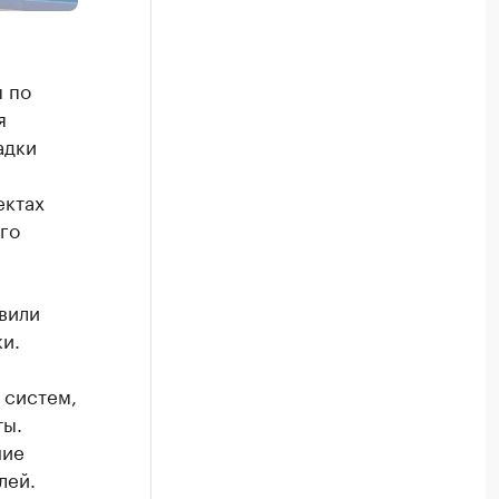
 по
я
адки
ектах
го
вили
и.
 систем,
ты.
ние
лей.