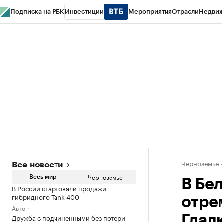
Подписка на РБК
Инвестиции
Мероприятия
Отрасли
Недви
РБК Life
Тренды
Визионеры
Национальные проекты
Город
Стиль
Кр
Спецпроекты СПб
Конференции СПб
Спецпроекты
Проверка конт
Черноземье
Все новости
Черноземье
Весь мир
В Бе
В России стартовали продажи
гибридного Tank 400
отре
Авто
Дружба с подчиненными без потери
Глад