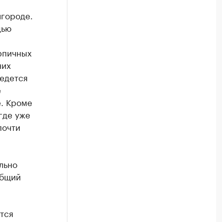
лгороде.
дью
рпичных
них
ведется
е
е. Кроме
где уже
почти
ально
Общий
тся