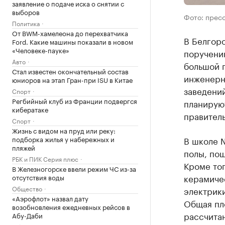
заявление о подаче иска о снятии с
выборов
Фото: прес
Политика
От BWM-хамелеона до перехватчика
В Белгор
Ford. Какие машины показали в новом
«Человеке-пауке»
поручению
Авто
большой 
Стал известен окончательный состав
инженерн
юниоров на этап Гран-при ISU в Китае
заведений
Спорт
Регбийный клуб из Франции подвергся
планируют
кибератаке
правитель
Спорт
Жизнь с видом на пруд или реку:
подборка жилья у набережных и
В школе 
пляжей
полы, пош
РБК и ПИК Серия плюс
Кроме тог
В Железногорске ввели режим ЧС из-за
керамиче
отсутствия воды
Общество
электрики
«Аэрофлот» назвал дату
Общая пл
возобновления ежедневных рейсов в
рассчитан
Абу-Даби