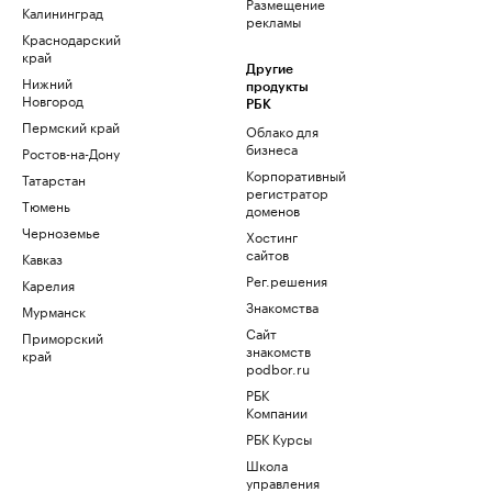
Размещение
Калининград
рекламы
Краснодарский
край
Другие
Нижний
продукты
Новгород
РБК
Пермский край
Облако для
бизнеса
Ростов-на-Дону
Корпоративный
Татарстан
регистратор
Тюмень
доменов
Черноземье
Хостинг
сайтов
Кавказ
Рег.решения
Карелия
Знакомства
Мурманск
Сайт
Приморский
знакомств
край
podbor.ru
РБК
Компании
РБК Курсы
Школа
управления