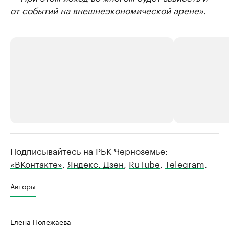
от событий на внешнеэкономической арене».
Подписывайтесь на РБК Черноземье:
РБК Компании
РБК Компании
«ВКонтакте»
,
Яндекс. Дзен
,
RuTube
,
Telegram
.
Делитесь новостями бизнеса на РБК
Крупнейшие 
продавцы м
Управляйте страницей компании и развивайте личные
Авторы
бренды спикеров бизнеса
Ознакомьтесь с и
Елена Полежаева