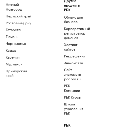
Другие
Нижний
продукты
Новгород
РБК
Пермский край
Облако для
бизнеса
Ростов-на-Дону
Корпоративный
Татарстан
регистратор
Тюмень
доменов
Черноземье
Хостинг
сайтов
Кавказ
Рег.решения
Карелия
Знакомства
Мурманск
Сайт
Приморский
знакомств
край
podbor.ru
РБК
Компании
РБК Курсы
Школа
управления
РБК
РБК