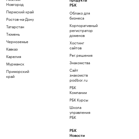
продукты
Новгород
РБК
Пермский край
Облако для
бизнеса
Ростов-на-Дону
Корпоративный
Татарстан
регистратор
Тюмень
доменов
Черноземье
Хостинг
сайтов
Кавказ
Рег.решения
Карелия
Знакомства
Мурманск
Сайт
Приморский
знакомств
край
podbor.ru
РБК
Компании
РБК Курсы
Школа
управления
РБК
РБК
Новости