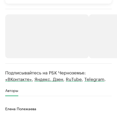
Подписывайтесь на РБК Черноземье:
РБК Компании
РБК Компании
«ВКонтакте»
,
Яндекс. Дзен
,
RuTube
,
Telegram
.
Делитесь новостями бизнеса на РБК
Крупнейшие 
продавцы м
Управляйте страницей компании и развивайте личные
Авторы
бренды спикеров бизнеса
Ознакомьтесь с и
Елена Полежаева