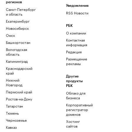
регионов
Уведомления
Санкт-Петербург
RSS Новости
и область
Екатеринбург
РБК
Новосибирск
О компании
Омск
Контактная
Башкортостан
информация
Вологодская
Редакция
область
Размещение
Калининград
рекламы
Краснодарский
край
Другие
Нижний
продукты
Новгород
РБК
Пермский край
Облако для
бизнеса
Ростов-на-Дону
Корпоративный
Татарстан
регистратор
Тюмень
доменов
Черноземье
Хостинг
сайтов
Кавказ