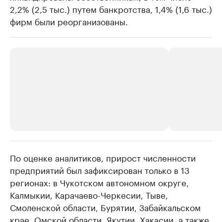
2,2% (2,5 тыс.) путем банкротства, 1,4% (1,6 тыс.)
фирм были реорганизованы.
По оценке аналитиков, прирост численности
РБК Компании
РБК Компании
предприятий был зафиксирован только в 13
Делитесь новостями бизнеса на РБК
Крупнейшие
регионах: в Чукотском автономном округе,
недвижимос
Управляйте страницей компании и развивайте личные
бренды спикеров бизнеса
Калмыкии, Карачаево-Черкесии, Тыве,
Посмотрите данные
Смоленской области, Бурятии, Забайкальском
крае, Омской области, Якутии, Хакасии, а также