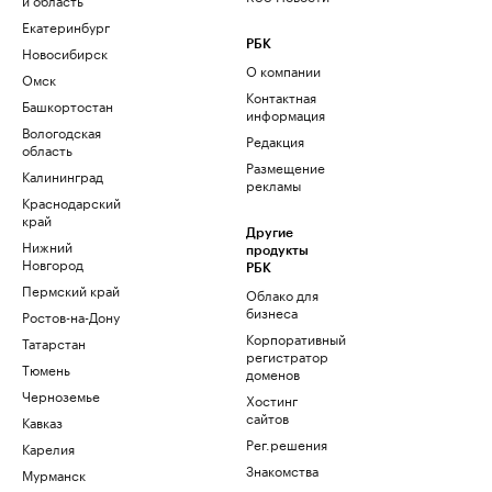
Екатеринбург
РБК
Новосибирск
О компании
Омск
Контактная
Башкортостан
информация
Вологодская
Редакция
область
Размещение
Калининград
рекламы
Краснодарский
край
Другие
Нижний
продукты
Новгород
РБК
Пермский край
Облако для
бизнеса
Ростов-на-Дону
Корпоративный
Татарстан
регистратор
Тюмень
доменов
Черноземье
Хостинг
сайтов
Кавказ
Рег.решения
Карелия
Знакомства
Мурманск