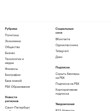
Рубрики
Социальные
сети
Политика
ВКонтакте
Экономика
Одноклассники
Общество
Telegram
Бизнес
Дзен
Технологии и
медиа
Финансы
Подписки
Скрыть баннеры
Биографии
на РБК
База знаний
Подписка на РБК
РБК Образование
Корпоративная
подписка
Новости
регионов
Уведомления
Санкт-Петербург
RSS Новости
и область