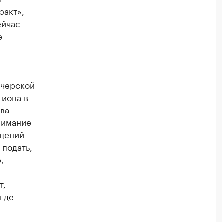
ракт»,
ейчас
е
тчерской
гиона в
тва
нимание
ащений
 подать,
,
т,
где