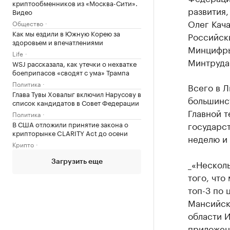
криптообменников из «Москва-Сити».
развития
Видео
Олег Кача
Общество
Как мы ездили в Южную Корею за
Российск
здоровьем и впечатлениями
Минцифры
Life
Минтруда
WSJ рассказала, как утечки о нехватке
боеприпасов «сводят с ума» Трампа
Политика
Всего в Л
Глава Тувы Ховалыг включил Нарусову в
большинс
список кандидатов в Совет Федерации
Главной т
Политика
В США отложили принятие закона о
государст
крипторынке CLARITY Act до осени
неделю и 
Крипто
_«Нескол
Загрузить еще
того, что
топ-3 по 
Мансийск
области 
приложен