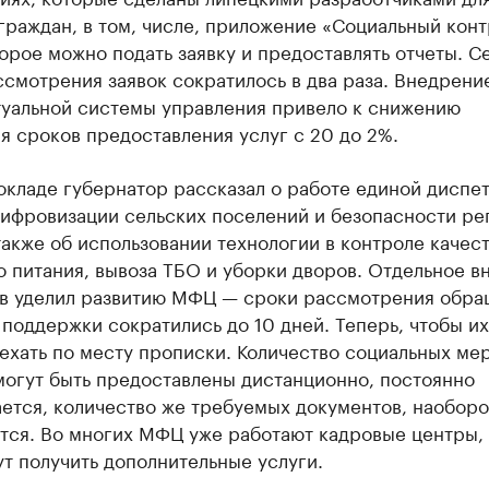
граждан, в том, числе, приложение «Социальный конт
орое можно подать заявку и предоставлять отчеты. С
смотрения заявок сократилось в два раза. Внедрени
туальной системы управления привело к снижению
 сроков предоставления услуг с 20 до 2%.
окладе губернатор рассказал о работе единой диспе
цифровизации сельских поселений и безопасности ре
также об использовании технологии в контроле качес
 питания, вывоза ТБО и уборки дворов. Отдельное в
в уделил развитию МФЦ — сроки рассмотрения обр
поддержки сократились до 10 дней. Теперь, чтобы их
ехать по месту прописки. Количество социальных мер
могут быть предоставлены дистанционно, постоянно
ется, количество же требуемых документов, наоборо
тся. Во многих МФЦ уже работают кадровые центры, 
т получить дополнительные услуги.