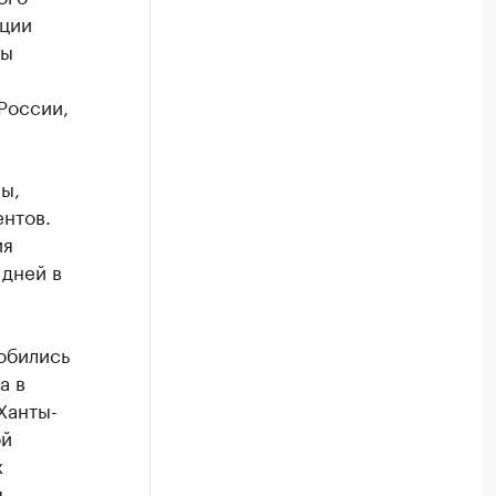
ации
ты
России,
ы,
нтов.
ия
 дней в
обились
а в
Ханты-
ой
х
я