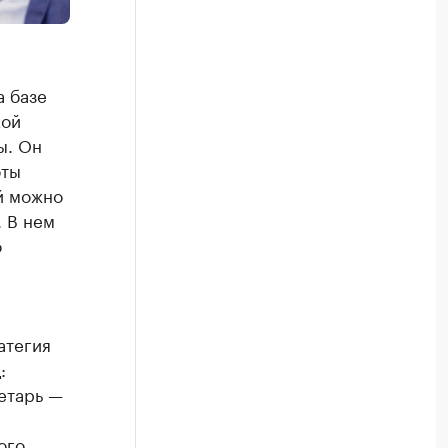
 базе
кой
ы. Он
оты
й можно
 В нем
о
атегия
:
етарь —
ого