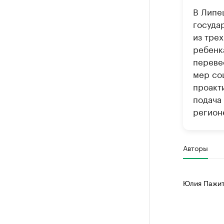
В Липе
госуда
из тре
ребенка
переве
мер со
проакт
подача 
регион
Авторы
Юлия Пажи