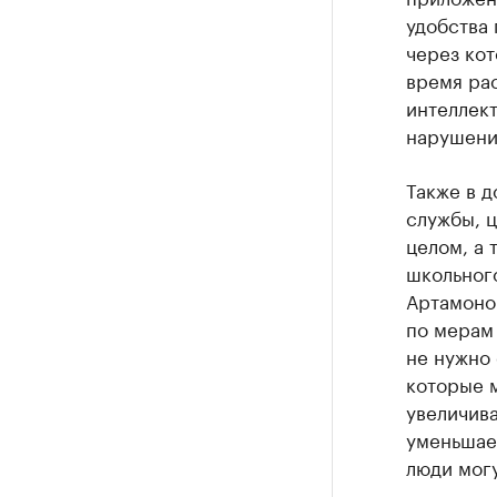
удобства 
через кот
время рас
интеллек
нарушения
Также в д
службы, 
целом, а 
школьного
Артамоно
по мерам 
не нужно 
которые 
увеличива
уменьшае
люди могу