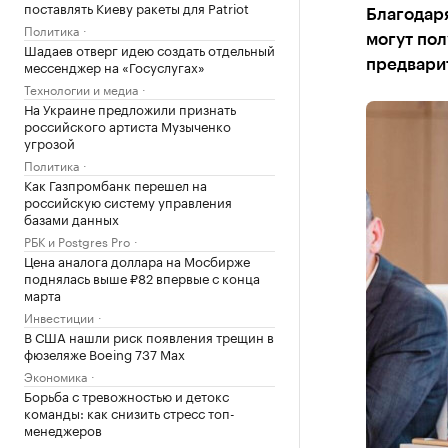
поставлять Киеву ракеты для Patriot
Благодар
Политика
могут пол
Шадаев отверг идею создать отдельный
мессенджер на «Госуслугах»
предвари
Технологии и медиа
На Украине предложили признать
российского артиста Музыченко
угрозой
Политика
Как Газпромбанк перешел на
российскую систему управления
базами данных
РБК и Postgres Pro
Цена аналога доллара на Мосбирже
поднялась выше ₽82 впервые с конца
марта
Инвестиции
В США нашли риск появления трещин в
фюзеляже Boeing 737 Max
Экономика
Борьба с тревожностью и детокс
команды: как снизить стресс топ-
менеджеров