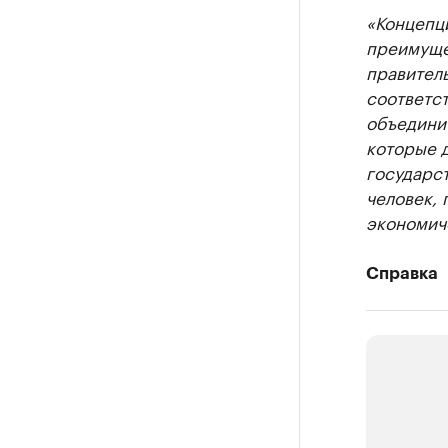
«Концепци
преимуще
правител
соответс
объединит
которые 
государст
человек, 
экономич
Справка