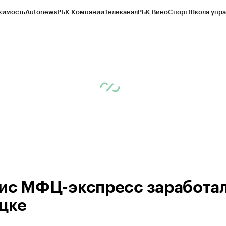
жимость
Autonews
РБК Компании
Телеканал
РБК Вино
Спорт
Школа упра
ипто
РБК Бизнес-среда
Дискуссионный клуб
Исследования
Кредитные 
рагентов
Политика
Экономика
Бизнес
Технологии и медиа
Финансы
Рын
ис МФЦ-экспресс заработал
цке