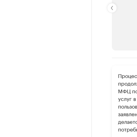
РБК Компан
Процес
Делитес
продолж
Управляйте с
МФЦ по
услуг 
пользо
заявлен
делает
потреб