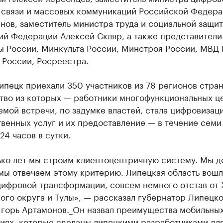
, связи и массовых коммуникаций Российской Федер
нов, заместитель министра труда и социальной защи
ий Федерации Алексей Скляр, а также представители
 России, Минкульта России, Минстроя России, МВД 
 России, Росреестра.
ипецк приехали 350 участников из 78 регионов стран
тво из которых — работники многофункциональных це
емой встречи, по задумке властей, стала цифровизац
венных услуг и их предоставление — в течение семи
24 часов в сутки.
ько лет мы строим клиентоцентричную систему. Мы д
 мы отвечаем этому критерию. Липецкая область вошл
цифровой трансформации, совсем немного отстав от 
ого округа и Тулы», — рассказал губернатор Липецк
Игорь Артамонов._Он назвал преимущества мобильны
иях, которые сделаны липецкими разработчиками дл