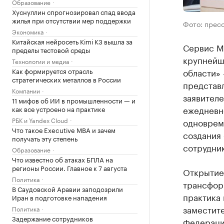
Образование
Хуснуллин спрогнозировал спад ввода
жилья при отсутствии мер поддержки
Фото: прес
Экономика
Китайская нейросеть Kimi K3 вышла за
Сервис М
пределы тестовой среды
крупнейш
Технологии и медиа
Как формируется отрасль
области»
стратегических металлов в России
представ
Компании
заявителе
11 мифов об ИИ в промышленности — и
ежедневно
как все устроено на практике
РБК и Yandex Cloud
одновреме
Что такое Executive MBA и зачем
создания 
получать эту степень
сотрудник
Образование
Что известно об атаках БПЛА на
регионы России. Главное к 7 августа
Открытие
Политика
трансфор
В Саудовской Аравии заподозрили
практика 
Иран в подготовке нападения
заместит
Политика
Задержание сотрудников
Федераци