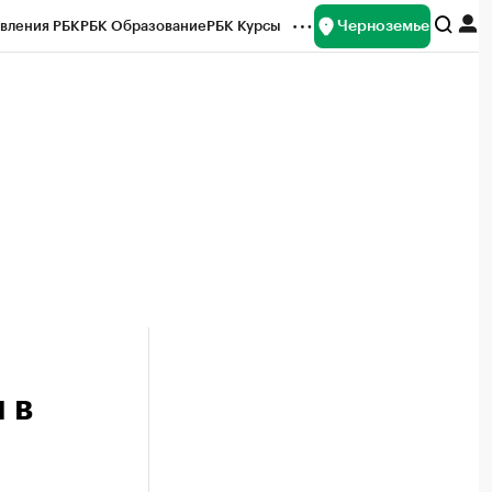
Черноземье
вления РБК
РБК Образование
РБК Курсы
рейтинги
Франшизы
Газета
ок наличной валюты
 в