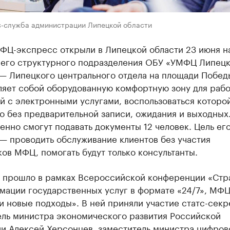
с-служба администрации Липецкой области
ФЦ-экспресс открыли в Липецкой области 23 июня на
его структурного подразделения ОБУ «УМФЦ Липец
 — Липецкого центрального отдела на площади Побед
ляет собой оборудованную комфортную зону для раб
й с электронными услугами, воспользоваться которо
 без предварительной записи, ожидания и выходных.
нно смогут подавать документы 12 человек. Цель ег
— проводить обслуживание клиентов без участия
ов МФЦ, помогать будут только консультанты.
 прошло в рамках Всероссийской конференции «Стр
мации государственных услуг в формате «24/7», МФЦ
и новые подходы». В ней приняли участие статс-секр
ель министра экономического развития Российской
и Алексей Херсонцев, заместитель министра цифров