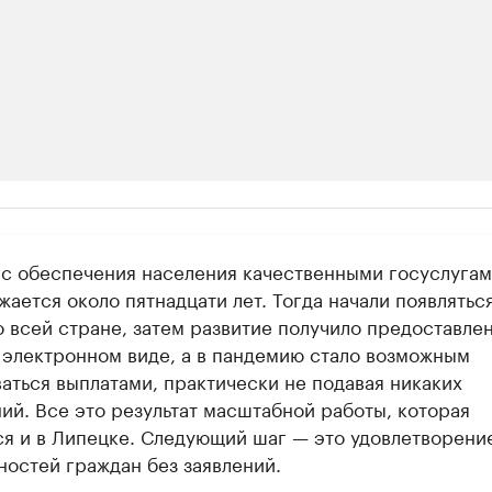
ии
с обеспечения населения качественными госуслуга
ь новостями бизнеса на РБК
ается около пятнадцати лет. Тогда начали появлятьс
траницей компании и развивайте личные бренды спикеров бизнеса
 всей стране, затем развитие получило предоставле
в электронном виде, а в пандемию стало возможным
ваться выплатами, практически не подавая никаких
ий. Все это результат масштабной работы, которая
ся и в Липецке. Следующий шаг — это удовлетворени
ностей граждан без заявлений.