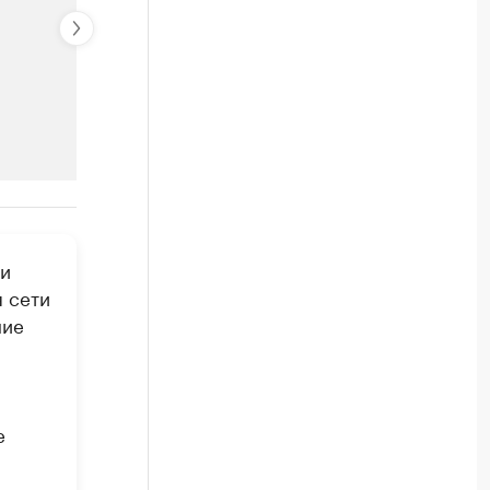
РБК Компании
ми
Крупнейшие компании по пр
я сети
Посмотрите данные в каталоге по регионам
ние
е