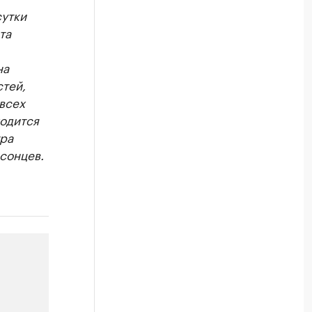
сутки
та
на
тей,
всех
ходится
тра
сонцев.