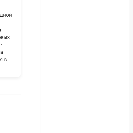
одной
я
овых
:
на
я в