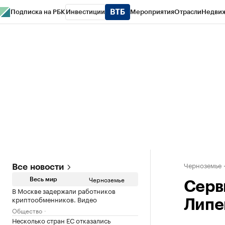
Подписка на РБК
Инвестиции
Мероприятия
Отрасли
Недви
РБК Life
Тренды
Визионеры
Национальные проекты
Город
Стиль
Кр
Спецпроекты СПб
Конференции СПб
Спецпроекты
Проверка конт
Черноземье
Все новости
Черноземье
Весь мир
Серв
В Москве задержали работников
криптообменников. Видео
Липе
Общество
Несколько стран ЕС отказались