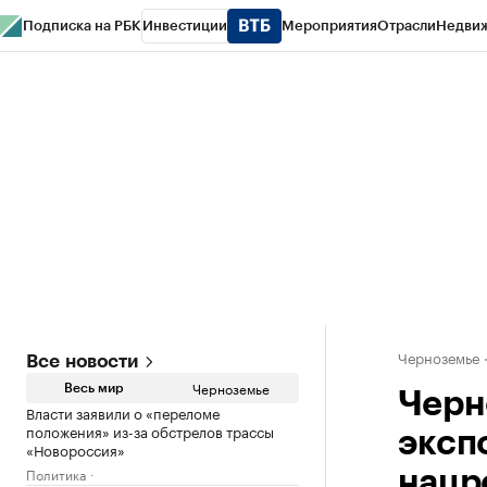
Подписка на РБК
Инвестиции
Мероприятия
Отрасли
Недви
РБК Life
Тренды
Визионеры
Национальные проекты
Город
Стиль
Кр
Спецпроекты СПб
Конференции СПб
Спецпроекты
Проверка конт
Черноземье
Все новости
Черноземье
Весь мир
Черн
Власти заявили о «переломе
положения» из-за обстрелов трассы
эксп
«Новороссия»
Политика
нацр