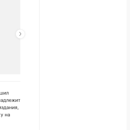
РБК Компании
ешил
Крупнейшие производители и
надлежит
здания,
Ознакомьтесь с информацией в каталоге
у на