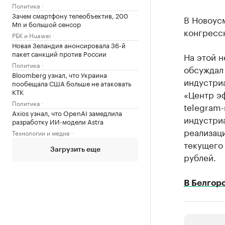
Политика
Зачем смартфону телеобъектив, 200
В Новоус
Мп и большой сенсор
конгрессн
РБК и Huawei
Новая Зеландия анонсировала 36-й
пакет санкций против России
На этой 
Политика
обсуждал
Bloomberg узнал, что Украина
индустри
пообещала США больше не атаковать
КТК
«Центр э
Политика
telegram-
Axios узнал, что OpenAI замедлила
индустриа
разработку ИИ-модели Astra
реализаци
Технологии и медиа
текущего 
Загрузить еще
рублей.
В Белгор