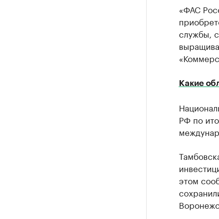
«ФАС Рос
приобрет
службы, 
выращива
«Коммерса
Какие об
Национал
РФ по ито
междунар
Тамбовска
инвестици
этом соо
сохранили
Воронежск