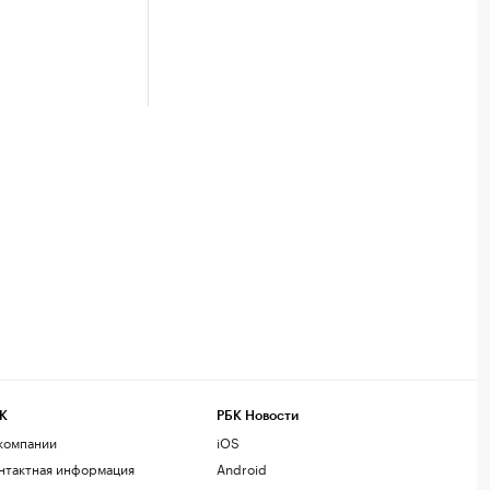
К
РБК Новости
компании
iOS
нтактная информация
Android