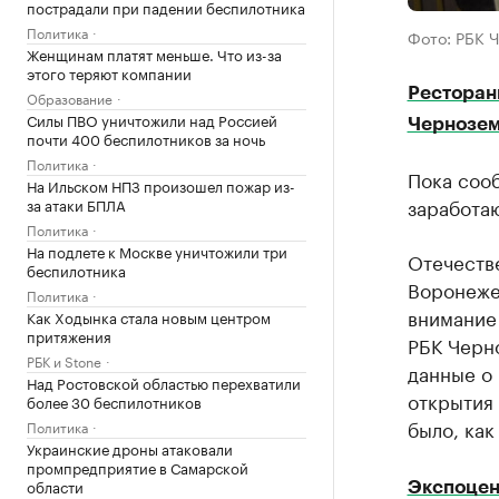
пострадали при падении беспилотника
Политика
Фото: РБК 
Женщинам платят меньше. Что из-за
этого теряют компании
Рестораны
Образование
Силы ПВО уничтожили над Россией
Чернозем
почти 400 беспилотников за ночь
Политика
Пока сооб
На Ильском НПЗ произошел пожар из-
заработа
за атаки БПЛА
Политика
На подлете к Москве уничтожили три
Отечеств
беспилотника
Воронеже
Политика
внимание 
Как Ходынка стала новым центром
притяжения
РБК Черн
РБК и Stone
данные о 
Над Ростовской областью перехватили
открытия 
более 30 беспилотников
было, как
Политика
Украинские дроны атаковали
промпредприятие в Самарской
области
Экспоцен