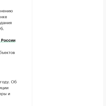
мнению
ынке
здания
б.
 России
бъектов
году. Об
иции
еры и