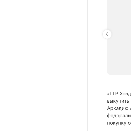
РБК Компан
«ТТР Хол
Делитес
выкупить
Аркадию 
Управляйте с
федеральн
покупку о