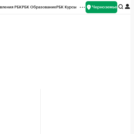
Черноземье
вления РБК
РБК Образование
РБК Курсы
рейтинги
Франшизы
Газета
ок наличной валюты