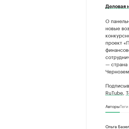
Деловая 
О панель
новые воз
конкурсн
проект «
финансов
сотрудни
— страна 
Чернозем
Подписыв
RuTube
,
T
Авторы
Теги
Ольга Базе