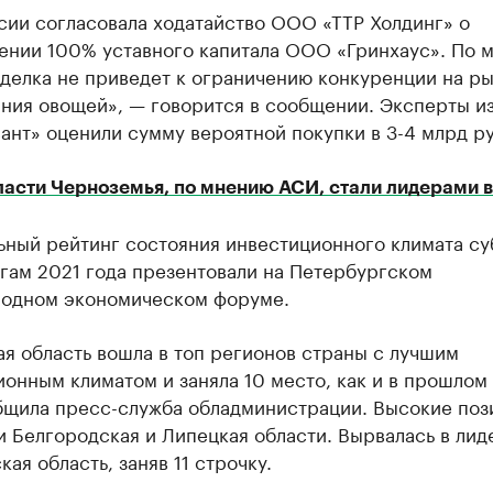
сии согласовала ходатайство ООО «ТТР Холдинг» о
ении 100% уставного капитала ООО «Гринхаус». По 
сделка не приведет к ограничению конкуренции на р
ния овощей», — говорится в сообщении. Эксперты и
нт» оценили сумму вероятной покупки в 3-4 млрд ру
ласти Черноземья, по мнению АСИ, стали лидерами в
ьный рейтинг состояния инвестиционного климата су
гам 2021 года презентовали на Петербургском
одном экономическом форуме.
я область вошла в топ регионов страны с лучшим
онным климатом и заняла 10 место, как и в прошлом 
бщила пресс-служба обладминистрации. Высокие поз
 Белгородская и Липецкая области. Вырвалась в лид
ая область, заняв 11 строчку.