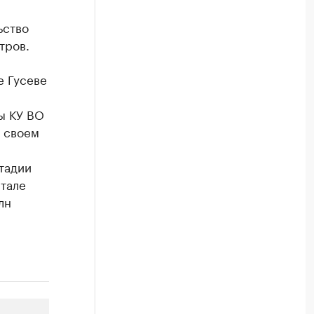
ьство
тров.
е Гусеве
ы КУ ВО
 своем
тадии
ртале
лн