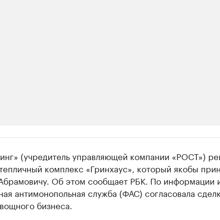
ии
динг» (учредитель управляющей компании «РОСТ») р
ь новостями бизнеса на РБК
 тепличный комплекс «Гринхаус», который якобы при
Абрамовичу. Об этом сообщает РБК. По информации и
траницей компании и развивайте личные бренды спикеров бизнеса
ая антимонопольная служба (ФАС) согласовала сделк
вощного бизнеса.