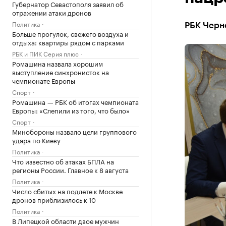
Губернатор Севастополя заявил об
отражении атаки дронов
Политика
РБК Черн
Больше прогулок, свежего воздуха и
отдыха: квартиры рядом с парками
РБК и ПИК Серия плюс
Ромашина назвала хорошим
выступление синхронисток на
чемпионате Европы
Спорт
Ромашина — РБК об итогах чемпионата
Европы: «Слепили из того, что было»
Спорт
Минобороны назвало цели группового
удара по Киеву
Политика
Что известно об атаках БПЛА на
регионы России. Главное к 8 августа
Политика
Число сбитых на подлете к Москве
дронов приблизилось к 10
Политика
В Липецкой области двое мужчин