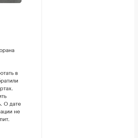
торана
отать в
братили
ртах.
ить
. О дате
мации не
пит.