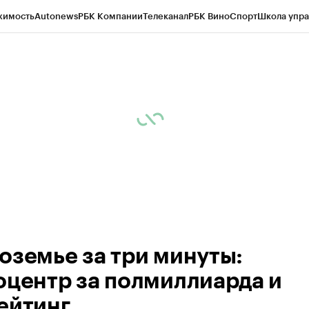
жимость
Autonews
РБК Компании
Телеканал
РБК Вино
Спорт
Школа упра
ипто
РБК Бизнес-среда
Дискуссионный клуб
Исследования
Кредитные 
рагентов
Политика
Экономика
Бизнес
Технологии и медиа
Финансы
Рын
оземье за три минуты:
оцентр за полмиллиарда и
ейтинг