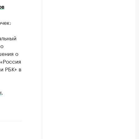
ов
чек:
альный
по
шения о
 «Россия
и РБК+ в
н
,