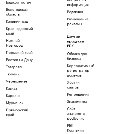
Башкортостан
информация
Вологодская
Редакция
область
Размещение
Калининград
рекламы
Краснодарский
край
Другие
Нижний
продукты
Новгород
РБК
Пермский край
Облако для
бизнеса
Ростов-на-Дону
Корпоративный
Татарстан
регистратор
Тюмень
доменов
Черноземье
Хостинг
сайтов
Кавказ
Рег.решения
Карелия
Знакомства
Мурманск
Сайт
Приморский
знакомств
край
podbor.ru
РБК
Компании