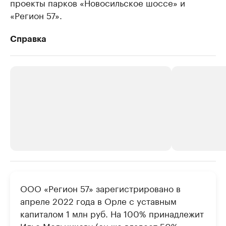
проекты парков «Новосильское шоссе» и
«Регион 57».
Справка
РБК Компании
РБК Компании
ООО «Регион 57» зарегистрировано в
Делитесь новостями бизнеса на РБК
Крупнейшие
апреле 2022 года в Орле с уставным
недвижимос
Управляйте страницей компании и развивайте личные
капиталом 1 млн руб. На 100% принадлежит
бренды спикеров бизнеса
Посмотрите данные
Илье Мельникову (он же владеет 50%