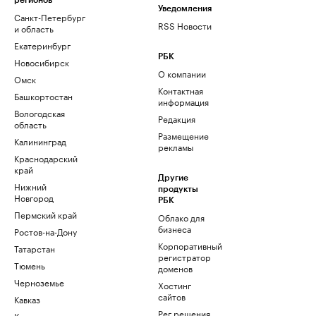
регионов
Уведомления
Санкт-Петербург
RSS Новости
и область
Екатеринбург
РБК
Новосибирск
О компании
Омск
Контактная
Башкортостан
информация
Вологодская
Редакция
область
Размещение
Калининград
рекламы
Краснодарский
край
Другие
Нижний
продукты
Новгород
РБК
Пермский край
Облако для
бизнеса
Ростов-на-Дону
Корпоративный
Татарстан
регистратор
Тюмень
доменов
Черноземье
Хостинг
сайтов
Кавказ
Рег.решения
Карелия