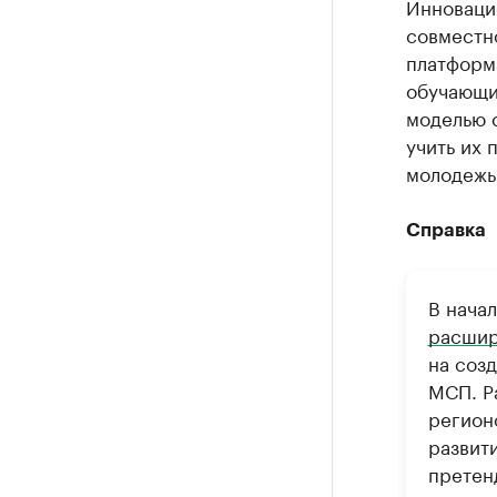
Инновацио
совместно
платформа
обучающи
моделью с
учить их 
молодежь
Справка
В нача
расши
на соз
МСП. Р
регион
развит
претен