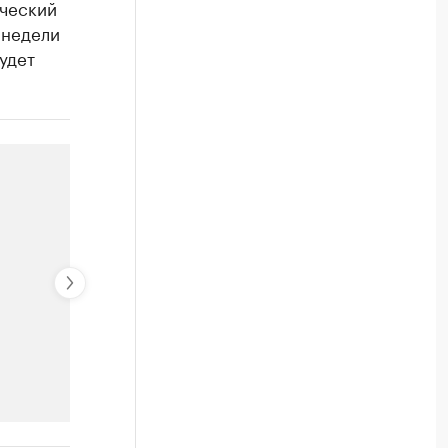
ический
 недели
удет