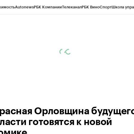
жимость
Autonews
РБК Компании
Телеканал
РБК Вино
Спорт
Школа упра
ипто
РБК Бизнес-среда
Дискуссионный клуб
Исследования
Кредитные 
рагентов
Политика
Экономика
Бизнес
Технологии и медиа
Финансы
Рын
расная Орловщина будущего
ласти готовятся к новой
омике