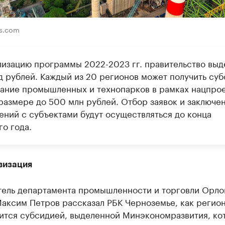
ls.com
лизацию программы 2022-2023 гг. правительство выд
рд рублей. Каждый из 20 регионов может получить су
дание промышленных и технопарков в рамках нацпро
размере до 500 млн рублей. Отбор заявок и заключе
ений с субъектами будут осуществляться до конца
о года.
визация
тель департамента промышленности и торговли Орло
Максим Петров рассказал РБК Черноземье, как регио
ится субсидией, выделенной Минэкономразвития, ко