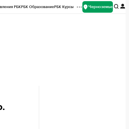
Черноземье
вления РБК
РБК Образование
РБК Курсы
рейтинги
Франшизы
Газета
ок наличной валюты
.