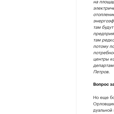
на площа
электриче
отоплени
энергоэф
там будут
предприят
там редко
потому п
потребнос
центры к
департам
Петров.
Вопрос з
Но еще б
Орловщин
дуальной