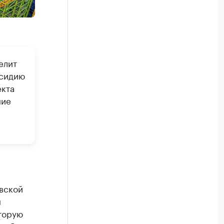
елит
бсидию
екта
ние
вской
н
торую