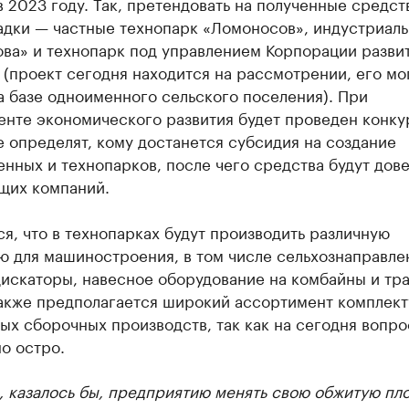
 2023 году. Так, претендовать на полученные средст
адки — частные технопарк «Ломоносов», индустриал
ова» и технопарк под управлением Корпорации разви
(проект сегодня находится на рассмотрении, его мо
а базе одноименного сельского поселения). При
енте экономического развития будет проведен конк
е определят, кому достанется субсидия на создание
нных и технопарков, после чего средства будут дов
щих компаний.
я, что в технопарках будут производить различную
ю для машиностроения, в том числе сельхознаправле
дискаторы, навесное оборудование на комбайны и тр
Также предполагается широкий ассортимент комплек
ых сборочных производств, так как на сегодня вопро
о остро.
, казалось бы, предприятию менять свою обжитую пл