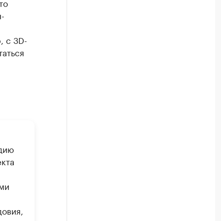
то
-
 с 3D-
таться
дию
екта
0
ми
довия,