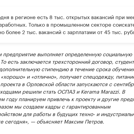
ии
дня в регионе есть 8 тыс. открытых вакансий при ме
ь новостями бизнеса на РБК
езработных. Только в промышленном секторе соискат
траницей компании и развивайте личные бренды спикеров бизнеса
о более 2 тыс. вакансий с зарплатами от 45 тыс. руб
м предприятие выполняет определенную социальную
То есть заключается трехсторонний договор, студент
дополнительную стипендию в течение срока обучения
 «хорошо» и «отлично», получает спецодежду, питани
проекта в Орловской области запускаются с сентяб
ходцами решили стать ОСПАЗ и Kerama Marazzi. В
м году планируем привлечь к проекту и другие пред
разом мы создаем кадры с гарантированным
ойством для работы в будущих техно- и индустриаль
е сегодня», — объясняет Максим Петров.