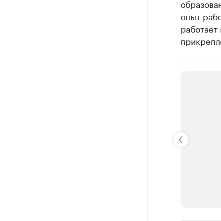
образован
опыт рабо
работает
прикрепл