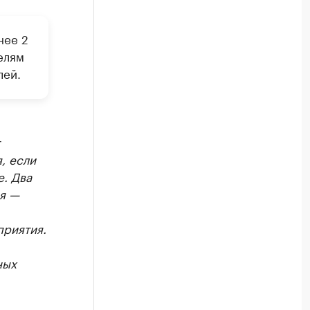
РБК Компании
нее 2
Крупнейшие производители и
елям
Ознакомьтесь с информацией в каталоге
лей.
, если
е. Два
ря —
приятия.
ных