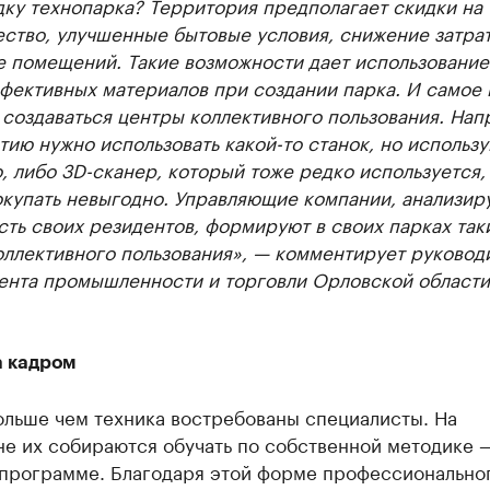
дку технопарка? Территория предполагает скидки на
ство, улучшенные бытовые условия, снижение затрат
е помещений. Такие возможности дает использование
фективных материалов при создании парка. И самое 
 создаваться центры коллективного пользования. Нап
ию нужно использовать какой-то станок, но использу
, либо 3D-сканер, который тоже редко используется,
окупать невыгодно. Управляющие компании, анализир
ть своих резидентов, формируют в своих парках так
оллективного пользования», — комментирует руковод
ента промышленности и торговли Орловской област
а кадром
ольше чем техника востребованы специалисты. На
е их собираются обучать по собственной методике 
 программе. Благодаря этой форме профессионально