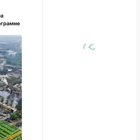
на
ограмме