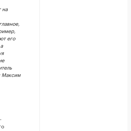
 на
главное,
ример,
ют его
 а
уя
ие
итель
и Максим
—
го