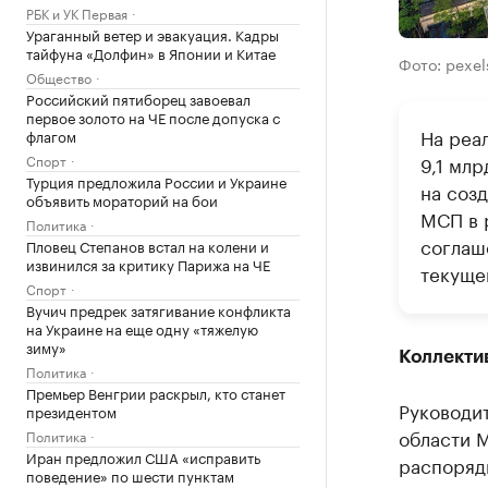
РБК и УК Первая
Ураганный ветер и эвакуация. Кадры
тайфуна «Долфин» в Японии и Китае
Фото: pexe
Общество
Российский пятиборец завоевал
первое золото на ЧЕ после допуска с
На реа
флагом
Спорт
9,1 мл
Турция предложила России и Украине
на соз
объявить мораторий на бои
МСП в 
Политика
соглаш
Пловец Степанов встал на колени и
извинился за критику Парижа на ЧЕ
текущег
Спорт
Вучич предрек затягивание конфликта
на Украине на еще одну «тяжелую
зиму»
Коллекти
Политика
Премьер Венгрии раскрыл, кто станет
Руководи
президентом
области 
Политика
Иран предложил США «исправить
распоряд
поведение» по шести пунктам