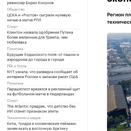
режиссер Борис Конунов
Общество
ЦСКА и «Ростов» сыграли нулевую
Регион п
ничью в матче РПЛ
техническ
Спорт
Клинтон назвала одобрение Путина
более желанным для Трампа, чем
Нобелевка
Политика
Будущее Ходынского поля: от пашни и
аэродрома до города в городе
РБК и Stone
NYT узнала, что разведка сообщает об
интересе России к запасам ракет США
Политика
Парашютист врезался в рекламный щит
на футбольном матче в Нидерландах
Спорт
The Atlantic предрек, что детство без
ИИ станет признаком элиты
Технологии и медиа
Киты, тундра и космические пейзажи:
зачем ехать в восточную Арктику