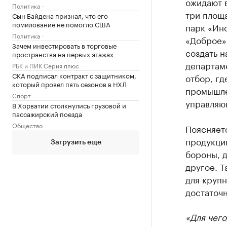
ожидают в
Политика
три площ
Сын Байдена признал, что его
помилование не помогло США
парк «Ин
Политика
«Доброе» 
Зачем инвестировать в торговые
создать н
пространства на первых этажах
департам
РБК и ПИК Серия плюс
СКА подписал контракт с защитником,
отбор, гд
который провел пять сезонов в НХЛ
промышле
Спорт
управляю
В Хорватии столкнулись грузовой и
пассажирский поезда
Общество
Поясняетс
продукци
Загрузить еще
бороны, 
другое. 
для крупн
достаточн
«Для чего