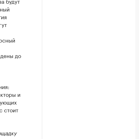
ва будут
ьный
тия
гут
урсный
едены до
ния:
акторы и
тующих
с стоит
ощадку