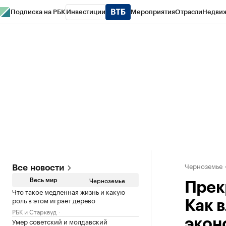
Подписка на РБК
Инвестиции
Мероприятия
Отрасли
Недви
РБК Life
Тренды
Визионеры
Национальные проекты
Город
Стиль
Кр
Спецпроекты СПб
Конференции СПб
Спецпроекты
Проверка конт
Черноземье
Все новости
Черноземье
Весь мир
Прек
Что такое медленная жизнь и какую
роль в этом играет дерево
Как в
РБК и Старквуд
Умер советский и молдавский
экон