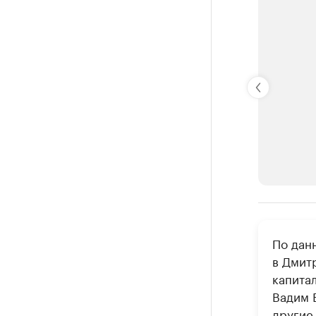
РБК Компан
По дан
Делитес
в Дмит
Управляйте с
капита
Вадим 
другие