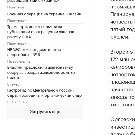
промышле
Политика
Планируе
Военная операция на Украине. Онлайн
четверты
Политика
Трамп пригрозил тюрьмой за
пятый год
публикации о сокращении запасов
рублей.
ракет у США
Политика
НВАЭС отмечет десятилетие
Второй э
энергоблока № 6
172 млн р
Пресс-релиз
калибров
Властям предложили альтернативу
сбору за возврат железнодорожных
четвертом
билетов
плодоноше
Бизнес
начнется 
Гастрогид по Центральной России:
сыры, крокодилы и органический сидр
завода п
РБК и РСХБ
тыс. тонн
Загрузить еще
Орловски
инвестици
должно бы