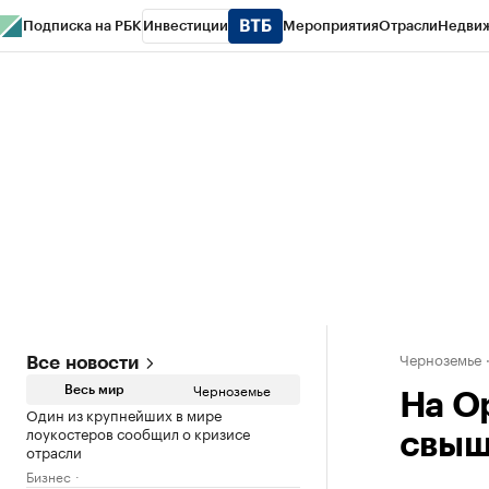
Подписка на РБК
Инвестиции
Мероприятия
Отрасли
Недви
РБК Life
Тренды
Визионеры
Национальные проекты
Город
Стиль
Кр
Спецпроекты СПб
Конференции СПб
Спецпроекты
Проверка конт
Черноземье
Все новости
Черноземье
Весь мир
На О
Один из крупнейших в мире
лоукостеров сообщил о кризисе
свыш
отрасли
Бизнес