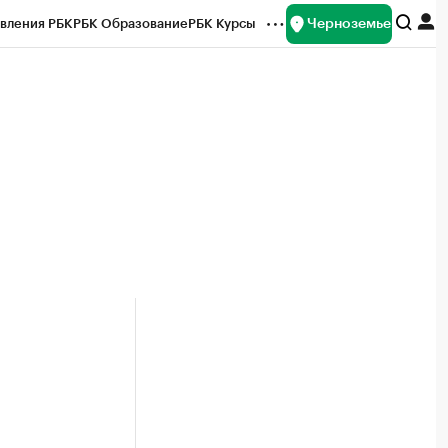
Черноземье
вления РБК
РБК Образование
РБК Курсы
рейтинги
Франшизы
Газета
ок наличной валюты