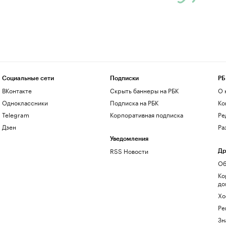
Социальные сети
Подписки
РБ
ВКонтакте
Скрыть баннеры на РБК
О 
Одноклассники
Подписка на РБК
Ко
Telegram
Корпоративная подписка
Ре
Дзен
Ра
Уведомления
RSS Новости
Др
Об
Ко
до
Хо
Ре
Зн