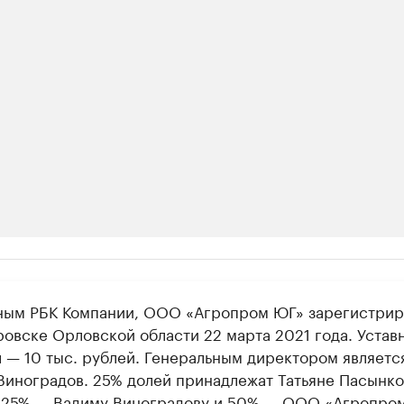
ии
ным РБК Компании, ООО «Агропром ЮГ» зарегистрир
ь новостями бизнеса на РБК
ровске Орловской области 22 марта 2021 года. Устав
траницей компании и развивайте личные бренды спикеров бизнеса
л — 10 тыс. рублей. Генеральным директором являетс
Виноградов. 25% долей принадлежат Татьяне Пасынко
 25% — Вадиму Виноградову и 50% — ООО «Агропром