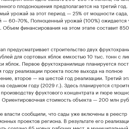
нного плодоношения предполагается на третий год.
мый урожай за этот период — 25% от мощности сада,
й — 60–70%, Полноценный урожай (100%) ожидается 
. Объем финансирования на этом этапе составит 850
тап предусматривает строительство двух фруктохран
ублей для сортовых яблок емкостью 10 тыс. тонн с л
ки яблок. Первое фруктохранилище планируется пост
 году реализации проекта после выхода на полное
ние, второе — на шестой год реализации. Третий эт
на седьмом году (2029 г.). Здесь планируется строит
о производству фруктового концентрата и пюре мощн
. Ориентировочная стоимость объекта — 200 млн ру
е власти сообщили, что сады уже включены в реестр
онных проектов региона. В результате его реализац
ть создано 65 новых рабочих мест, в муниципальны