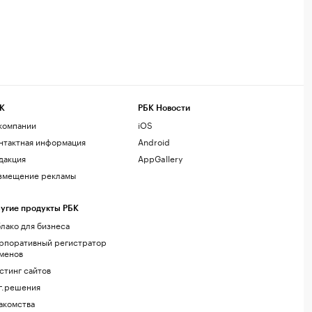
К
РБК Новости
компании
iOS
нтактная информация
Android
дакция
AppGallery
змещение рекламы
угие продукты РБК
лако для бизнеса
рпоративный регистратор
менов
стинг сайтов
г.решения
акомства