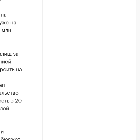
 на
уже на
 млн
илищ за
инией
роить на
ап
ельство
остью 20
блей
ии
й бюджет