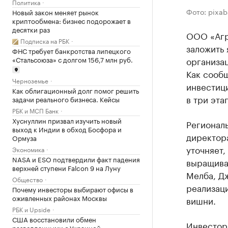
Политика
Фото: pixa
Новый закон меняет рынок
криптообмена: бизнес подорожает в
десятки раз
ООО «Агр
Подписка на РБК
заложить
ФНС требует банкротства липецкого
«Стальсоюза» с долгом 156,7 млн руб.
организа
Как сообщ
Черноземье
инвестици
Как облигационный долг помог решить
в три эта
задачи реального бизнеса. Кейсы
РБК и МСП Банк
Хуснуллин призвал изучить новый
Региональ
выход к Индии в обход Босфора и
директор
Ормуза
уточняет,
Экономика
NASA и ESO подтвердили факт падения
выращиват
верхней ступени Falcon 9 на Луну
Мелба, Дж
Общество
реализаци
Почему инвесторы выбирают офисы в
оживленных районах Москвы
вишни.
РБК и Upside
США восстановили обмен
Инвестор
разведданными с Украиной