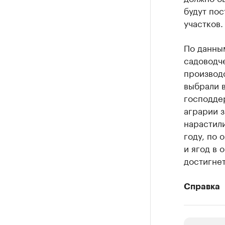
будут пос
участков.
По данным
садоводче
производс
выбрали в
господдер
аграрии з
нарастили
году, по 
и ягод в 
достигнет
Справка