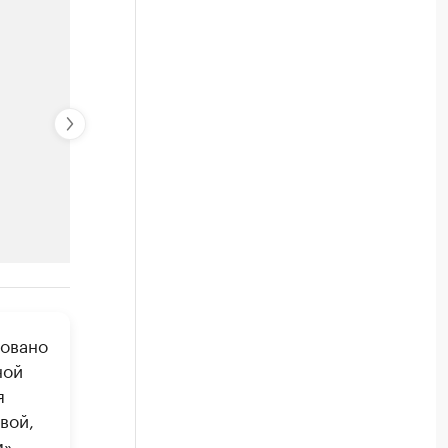
РБК Компании
овано
Крупнейшие компании по пр
ной
Посмотрите данные в каталоге по регионам
я
вой,
».