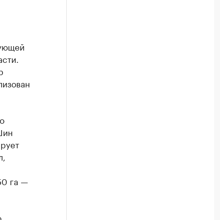
дующей
асти.
р
лизован
о
Шин
ирует
л,
50 га —
о