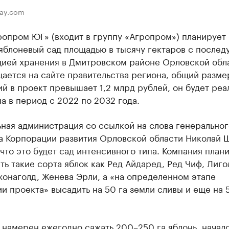
bay.com
опром ЮГ» (входит в группу «Агропром») планирует
 яблоневый сад площадью в тысячу гектаров с после
цией хранения в Дмитровском районе Орловской обл
ается на сайте правительства региона, общий разме
й в проект превышает 1,2 млрд рублей, он будет реа
па в период с 2022 по 2032 года.
ная администрация со ссылкой на слова генеральног
а Корпорации развития Орловской области Николай 
 что это будет сад интенсивного типа. Компания план
ь такие сорта яблок как Ред Айдаред, Ред Чиф, Лиго
онаголд, Женева Эрли, а «на определенном этапе
и проекта» высадить на 50 га земли сливы и еще на 
 намерен ежегодно сажать 200–250 га яблонь, начал