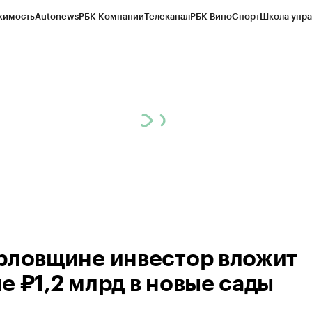
жимость
Autonews
РБК Компании
Телеканал
РБК Вино
Спорт
Школа упра
ипто
РБК Бизнес-среда
Дискуссионный клуб
Исследования
Кредитные 
рагентов
Политика
Экономика
Бизнес
Технологии и медиа
Финансы
Рын
рловщине инвестор вложит
е ₽1,2 млрд в новые сады