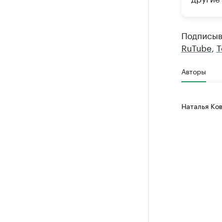
Подписыв
RuTube
,
T
Авторы
Наталья Ко