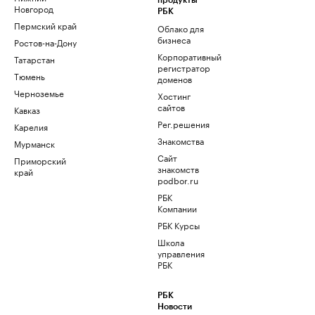
продукты
Новгород
РБК
Пермский край
Облако для
бизнеса
Ростов-на-Дону
Корпоративный
Татарстан
регистратор
Тюмень
доменов
Черноземье
Хостинг
сайтов
Кавказ
Рег.решения
Карелия
Знакомства
Мурманск
Сайт
Приморский
знакомств
край
podbor.ru
РБК
Компании
РБК Курсы
Школа
управления
РБК
РБК
Новости