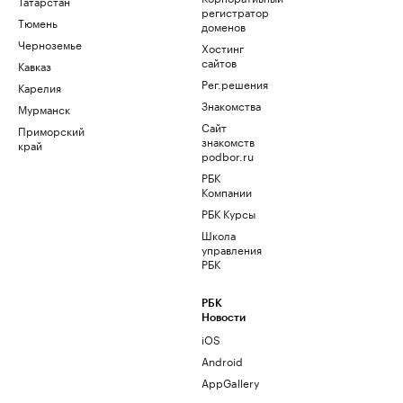
Татарстан
регистратор
Тюмень
доменов
Черноземье
Хостинг
сайтов
Кавказ
Рег.решения
Карелия
Знакомства
Мурманск
Сайт
Приморский
знакомств
край
podbor.ru
РБК
Компании
РБК Курсы
Школа
управления
РБК
РБК
Новости
iOS
Android
AppGallery