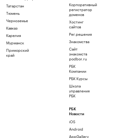
Корпоративный
Татарстан
регистратор
Тюмень
доменов
Черноземье
Хостинг
сайтов
Кавказ
Рег.решения
Карелия
Знакомства
Мурманск
Сайт
Приморский
знакомств
край
podbor.ru
РБК
Компании
РБК Курсы
Школа
управления
РБК
РБК
Новости
iOS
Android
AppGallery