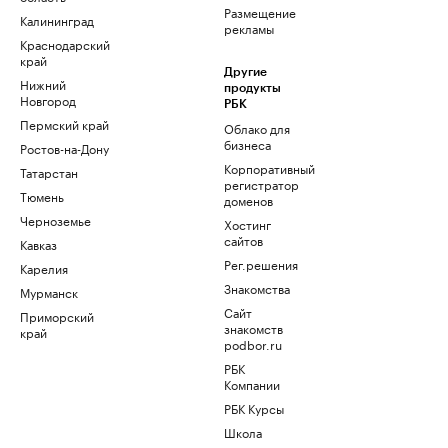
Размещение
Калининград
рекламы
Краснодарский
край
Другие
Нижний
продукты
Новгород
РБК
Пермский край
Облако для
бизнеса
Ростов-на-Дону
Корпоративный
Татарстан
регистратор
Тюмень
доменов
Черноземье
Хостинг
сайтов
Кавказ
Рег.решения
Карелия
Знакомства
Мурманск
Сайт
Приморский
знакомств
край
podbor.ru
РБК
Компании
РБК Курсы
Школа
управления