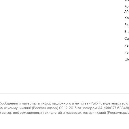
Ко
до
Хо
Ре
Зн
Са
РБ
РБ
Шк
ения и материалы информационного агентства «РБК» (свидетельство о 
овых коммуникаций (Роскомнадзор) 09.12.2015 за номером ИА №ФС77-63848) 
 связи, информационных технологий и массовых коммуникаций (Роскомнадз