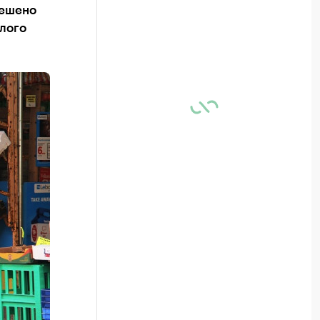
решено
лого