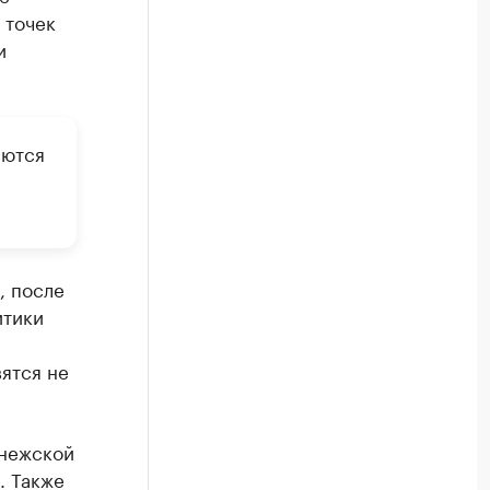
 точек
и
аются
, после
итики
ятся не
онежской
. Также