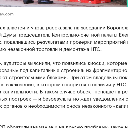
bay.com
ах властей и управ рассказала на заседании Вороне
й Думы председатель Контрольно-счетной палаты Еле
к, поделившись результатами проверки мероприятий 
ию незаконной торговли и демонтажа НТО.
 аудиторы выяснили, что появились киоски, которые
рованы» под капитальные строения: их фрагментарно
ают строительными блоками. При этом владельцы пок
е заключение, в котором говорится о наличии у НТО
 капитальности. В таком случае объект попадает в р
ых построек — и безрезультатно ждет уведомления о
х органов о необходимости сноса незаконного «капи
СП обратили внимание и на другую проблему: закон н