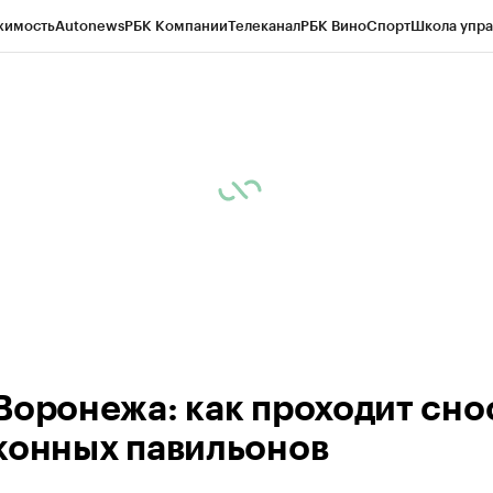
жимость
Autonews
РБК Компании
Телеканал
РБК Вино
Спорт
Школа упра
ипто
РБК Бизнес-среда
Дискуссионный клуб
Исследования
Кредитные 
рагентов
Политика
Экономика
Бизнес
Технологии и медиа
Финансы
Рын
Воронежа: как проходит сно
конных павильонов