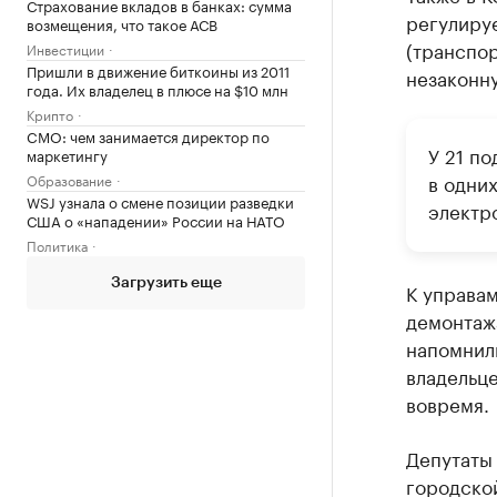
Страхование вкладов в банках: сумма
регулиру
возмещения, что такое АСВ
(транспор
Инвестиции
Пришли в движение биткоины из 2011
незаконну
года. Их владелец в плюсе на $10 млн
Крипто
CMO: чем занимается директор по
У 21 п
маркетингу
в одних
Образование
WSJ узнала о смене позиции разведки
электр
США о «нападении» России на НАТО
Политика
Загрузить еще
К управам
демонтаж
напомнили
владельце
вовремя.
Депутаты
городско