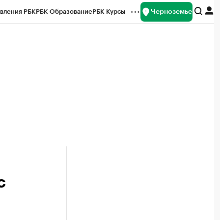
Черноземье
вления РБК
РБК Образование
РБК Курсы
рейтинги
Франшизы
Газета
ок наличной валюты
с