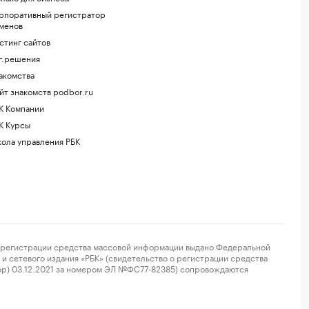
рпоративный регистратор
менов
стинг сайтов
г.решения
акомства
йт знакомств podbor.ru
К Компании
К Курсы
ола управления РБК
регистрации средства массовой информации выдано Федеральной
и сетевого издания «РБК» (свидетельство о регистрации средства
ор) 03.12.2021 за номером ЭЛ №ФС77-82385) сопровождаются