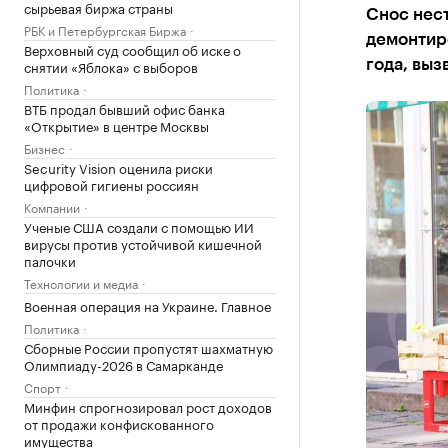
сырьевая биржа страны
Снос нес
РБК и Петербургская Биржа
демонтир
Верховный суд сообщил об иске о
снятии «Яблока» с выборов
года, вы
Политика
ВТБ продал бывший офис банка
«Открытие» в центре Москвы
Бизнес
Security Vision оценила риски
цифровой гигиены россиян
Компании
Ученые США создали с помощью ИИ
вирусы против устойчивой кишечной
палочки
Технологии и медиа
Военная операция на Украине. Главное
Политика
Сборные России пропустят шахматную
Олимпиаду-2026 в Самарканде
Спорт
Минфин спрогнозировал рост доходов
от продажи конфискованного
имущества