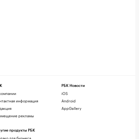
К
РБК Новости
компании
iOS
нтактная информация
Android
дакция
AppGallery
змещение рекламы
угие продукты РБК
лако для бизнеса