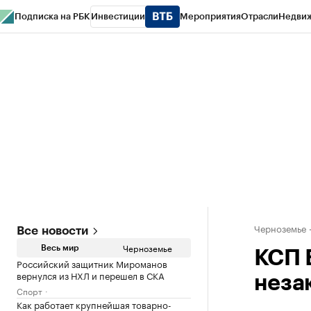
Подписка на РБК
Инвестиции
Мероприятия
Отрасли
Недви
РБК Life
Тренды
Визионеры
Национальные проекты
Город
Стиль
Кр
Спецпроекты СПб
Конференции СПб
Спецпроекты
Проверка конт
Черноземье
Все новости
Черноземье
Весь мир
КСП 
Российский защитник Мироманов
вернулся из НХЛ и перешел в СКА
неза
Спорт
Как работает крупнейшая товарно-