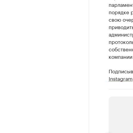
парламен
порядке 
свою очер
приводить
админист
протокол
собственн
компании 
Подписыв
Instagram