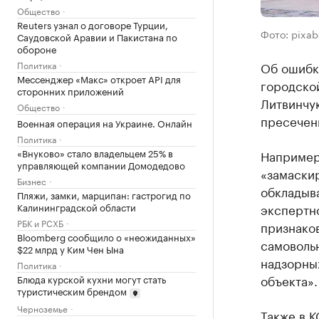
Общество
Reuters узнал о договоре Турции,
Фото: pixa
Саудовской Аравии и Пакистана по
обороне
Политика
Об ошибк
Мессенджер «Макс» откроет API для
городско
сторонних приложений
Литвинчу
Общество
пресечен
Военная операция на Украине. Онлайн
Политика
«Внуково» стало владельцем 25% в
Например,
управляющей компании Домодедово
«замаски
Бизнес
обкладыв
Пляжи, замки, марципан: гастрогид по
Калининградской области
экспертно
РБК и РСХБ
признаков
Bloomberg сообщило о «неожиданных»
самовольн
$22 млрд у Ким Чен Ына
надзорны
Политика
объекта».
Блюда курской кухни могут стать
туристическим брендом
Черноземье
Также в К