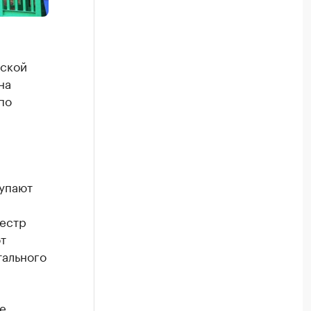
жской
на
по
упают
еестр
т
тального
е