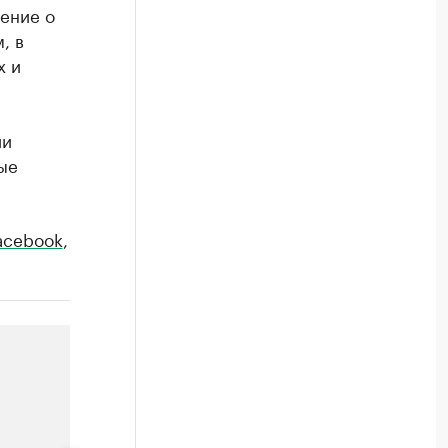
ение о
, в
х и
ии
ые
acebook
,