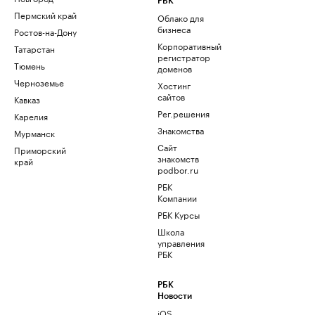
РБК
Пермский край
Облако для
бизнеса
Ростов-на-Дону
Корпоративный
Татарстан
регистратор
Тюмень
доменов
Черноземье
Хостинг
сайтов
Кавказ
Рег.решения
Карелия
Знакомства
Мурманск
Сайт
Приморский
знакомств
край
podbor.ru
РБК
Компании
РБК Курсы
Школа
управления
РБК
РБК
Новости
iOS