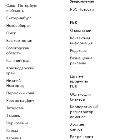
Уведомления
Санкт-Петербург
RSS Новости
и область
Екатеринбург
РБК
Новосибирск
О компании
Омск
Контактная
Башкортостан
информация
Вологодская
Редакция
область
Размещение
Калининград
рекламы
Краснодарский
край
Другие
Нижний
продукты
Новгород
РБК
Пермский край
Облако для
бизнеса
Ростов-на-Дону
Корпоративный
Татарстан
регистратор
Тюмень
доменов
Черноземье
Хостинг
сайтов
Кавказ
Рег.решения
Карелия