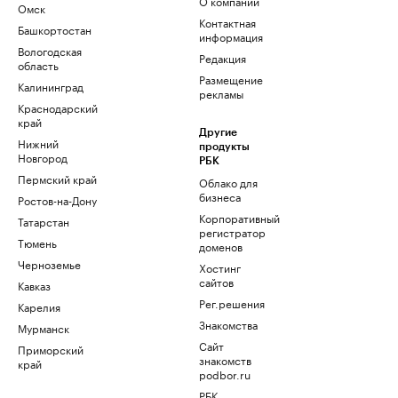
О компании
Омск
Контактная
Башкортостан
информация
Вологодская
Редакция
область
Размещение
Калининград
рекламы
Краснодарский
край
Другие
Нижний
продукты
Новгород
РБК
Пермский край
Облако для
бизнеса
Ростов-на-Дону
Корпоративный
Татарстан
регистратор
Тюмень
доменов
Черноземье
Хостинг
сайтов
Кавказ
Рег.решения
Карелия
Знакомства
Мурманск
Сайт
Приморский
знакомств
край
podbor.ru
РБК