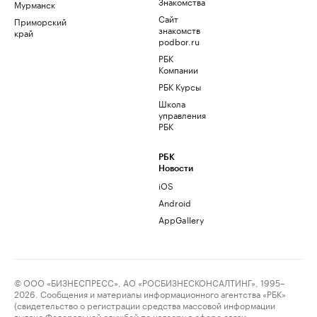
Знакомства
Мурманск
Сайт
Приморский
знакомств
край
podbor.ru
РБК
Компании
РБК Курсы
Школа
управления
РБК
РБК
Новости
iOS
Android
AppGallery
© ООО «БИЗНЕСПРЕСС», АО «РОСБИЗНЕСКОНСАЛТИНГ», 1995–
2026. Сообщения и материалы информационного агентства «РБК»
(свидетельство о регистрации средства массовой информации
выдано Федеральной службой по надзору в сфере связи,