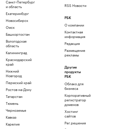
Санкт-Петербург
RSS Новости
и область
Екатеринбург
РБК
Новосибирск
О компании
Омск
Контактная
Башкортостан
информация
Вологодская
Редакция
область
Размещение
Калининград
рекламы
Краснодарский
край
Другие
Нижний
продукты
Новгород
РБК
Пермский край
Облако для
бизнеса
Ростов-на-Дону
Корпоративный
Татарстан
регистратор
Тюмень
доменов
Черноземье
Хостинг
сайтов
Кавказ
Рег.решения
Карелия