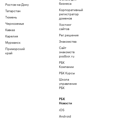
бизнеса
Ростов-на-Дону
Корпоративный
Татарстан
регистратор
Тюмень
доменов
Черноземье
Хостинг
сайтов
Кавказ
Рег.решения
Карелия
Знакомства
Мурманск
Сайт
Приморский
знакомств
край
podbor.ru
РБК
Компании
РБК Курсы
Школа
управления
РБК
РБК
Новости
iOS
Android