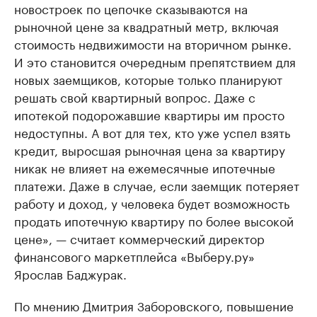
новостроек по цепочке сказываются на
Делитесь новостями бизнеса на РБК
Крупнейшие 
рыночной цене за квадратный метр, включая
продавцы м
Управляйте страницей компании и развивайте личные
бренды спикеров бизнеса
стоимость недвижимости на вторичном рынке.
Ознакомьтесь с и
И это становится очередным препятствием для
новых заемщиков, которые только планируют
решать свой квартирный вопрос. Даже с
ипотекой подорожавшие квартиры им просто
недоступны. А вот для тех, кто уже успел взять
кредит, выросшая рыночная цена за квартиру
никак не влияет на ежемесячные ипотечные
платежи. Даже в случае, если заемщик потеряет
работу и доход, у человека будет возможность
продать ипотечную квартиру по более высокой
цене», — считает коммерческий директор
финансового маркетплейса «Выберу.ру»
Ярослав Баджурак.
По мнению Дмитрия Заборовского, повышение