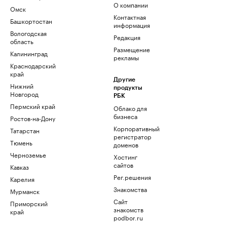
О компании
Омск
Контактная
Башкортостан
информация
Вологодская
Редакция
область
Размещение
Калининград
рекламы
Краснодарский
край
Другие
Нижний
продукты
Новгород
РБК
Пермский край
Облако для
бизнеса
Ростов-на-Дону
Корпоративный
Татарстан
регистратор
Тюмень
доменов
Черноземье
Хостинг
сайтов
Кавказ
Рег.решения
Карелия
Знакомства
Мурманск
Сайт
Приморский
знакомств
край
podbor.ru