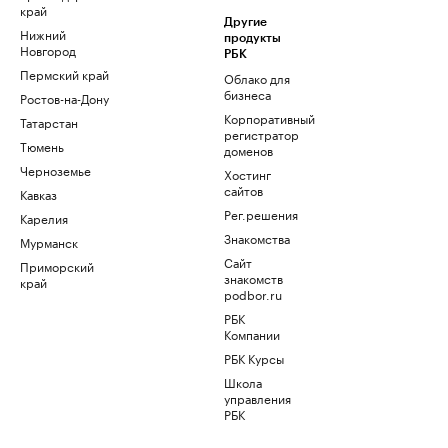
край
Другие
Нижний
продукты
Новгород
РБК
Пермский край
Облако для
бизнеса
Ростов-на-Дону
Корпоративный
Татарстан
регистратор
Тюмень
доменов
Черноземье
Хостинг
сайтов
Кавказ
Рег.решения
Карелия
Знакомства
Мурманск
Сайт
Приморский
знакомств
край
podbor.ru
РБК
Компании
РБК Курсы
Школа
управления
РБК