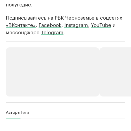
полугодие.
Подписывайтесь на РБК Черноземье в соцсетях
«ВКонтакте»
,
Facebook
,
Instagram
,
YouTube
и
мессенджере
Telegram
.
РБК Компании
РБК Компании
Авторы
Теги
Делитесь новостями бизнеса на РБК
Крупнейшие
недвижимос
Управляйте страницей компании и развивайте личные