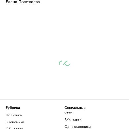
Елена Полежаева
бренды спикеров бизнеса
Посмотрите данные
Рубрики
Социальные
сети
Политика
ВКонтакте
Экономика
Одноклассники
Общество