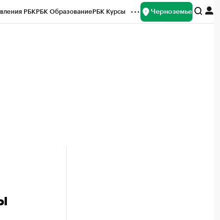
Черноземье
вления РБК
РБК Образование
РБК Курсы
рейтинги
Франшизы
Газета
ок наличной валюты
ы