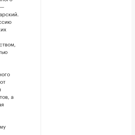
 —
арский.
ессию
ких
ством,
тью
ного
от
и
ов, а
ая
мму