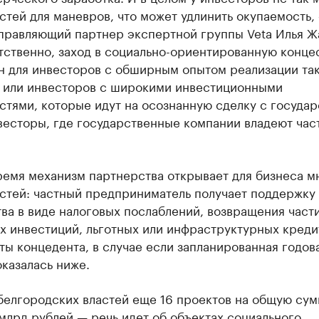
тей для маневров, что может удлинить окупаемость,
управляющий партнер экспертной группы Veta Илья Ж
тственно, заход в социально-ориентированную конц
н для инвесторов с обширным опытом реализации та
, или инвесторов с широкими инвестиционными
тями, которые идут на осознанную сделку с государ
весторы, где государственные компании владеют час
ремя механизм партнерства открывает для бизнеса м
стей: частный предприниматель получает поддержку 
ва в виде налоговых послаблений, возвращения част
 инвестиций, льготных или инфраструктурных кредит
ты концедента, в случае если запланированная годов
казалась ниже.
белгородских властей еще 16 проектов на общую су
 млрд рублей — речь идет об объектах социального