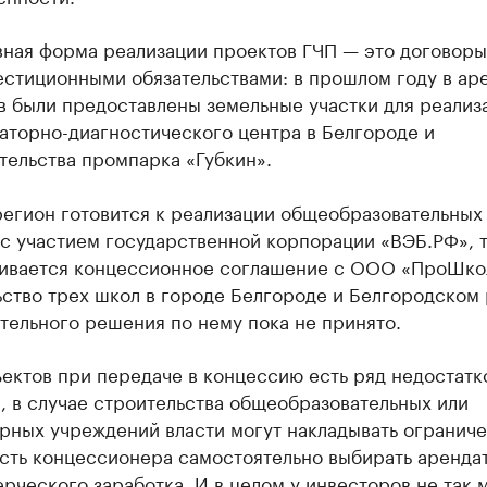
ная форма реализации проектов ГЧП — это договор
естиционными обязательствами: в прошлом году в ар
в были предоставлены земельные участки для реализ
аторно-диагностического центра в Белгороде и
тельства промпарка «Губкин».
регион готовится к реализации общеобразовательных
 с участием государственной корпорации «ВЭБ.РФ», 
ивается концессионное соглашение с ООО «ПроШко
ство трех школ в городе Белгороде и Белгородском 
тельного решения по нему пока не принято.
ектов при передаче в концессию есть ряд недостатк
 в случае строительства общеобразовательных или
рных учреждений власти могут накладывать ограниче
сть концессионера самостоятельно выбирать аренда
рческого заработка. И в целом у инвесторов не так 