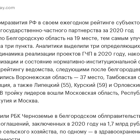
bay.com
мразвития РФ в своем ежегодном рейтинге субъекто
государственно-частного партнерства за 2020 год
о Белгородскую область на 19 месте, тем самым улу
а три пункта. Аналитики выделили три определяющих
динамика реализации проектов ГЧП в 2020 году, нак
лизации и состояние нормативно-институциональной 
 рейтингу ведомства, следующими после белгородце
ились Воронежская область — 37 место, Тамбовская 
ция, а также Липецкий (55), Курский (59) и Орловски
В тройку лидеров вошли Московская область, Респуб
утия и Москва.
или РБК Черноземье в белгородском облправительств
оглашений, заключенных в 2020 году на 1,7 млрд руб
 сельского хозяйства, по одному — в здравоохранен
нности.