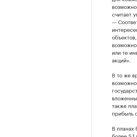
возможнос
считает 
— Соотве
интересе
объектов
возможнос
или те ин
акций».
В то же в
возможно
государст
вложенных
также пла
прибыль о
В планах 
более 5,1