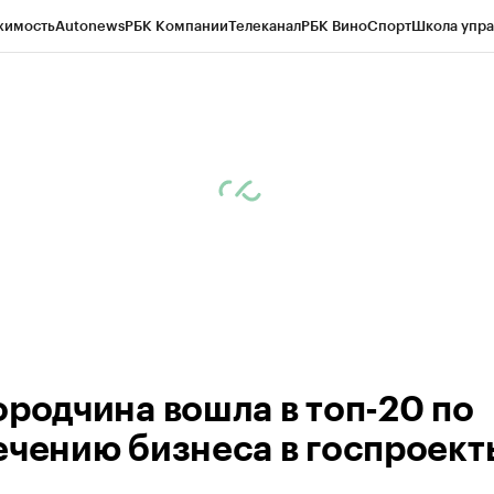
жимость
Autonews
РБК Компании
Телеканал
РБК Вино
Спорт
Школа упра
ипто
РБК Бизнес-среда
Дискуссионный клуб
Исследования
Кредитные 
рагентов
Политика
Экономика
Бизнес
Технологии и медиа
Финансы
Рын
ородчина вошла в топ-20 по
ечению бизнеса в госпроект