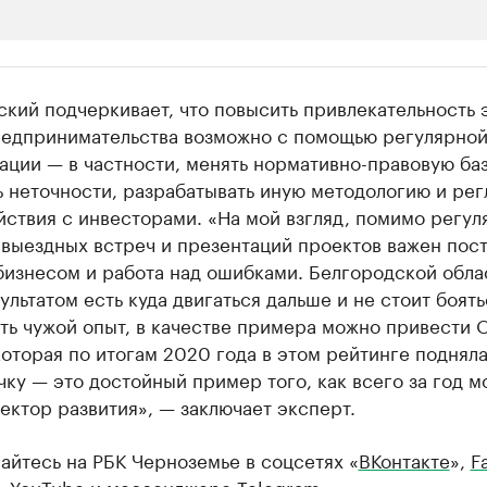
ии
кий подчеркивает, что повысить привлекательность 
ь новостями бизнеса на РБК
едпринимательства возможно с помощью регулярно
ции — в частности, менять нормативно-правовую баз
траницей компании и развивайте личные бренды спикеров бизнеса
ь неточности, разрабатывать иную методологию и ре
ствия с инвесторами. «На мой взгляд, помимо регул
 выездных встреч и презентаций проектов важен пос
бизнесом и работа над ошибками. Белгородской обла
ультатом есть куда двигаться дальше и не стоит боять
ть чужой опыт, в качестве примера можно привести
которая по итогам 2020 года в этом рейтинге подняла
чку — это достойный пример того, как всего за год 
ектор развития», — заключает эксперт.
йтесь на РБК Черноземье в соцсетях «
ВКонтакте
»,
F
,
YouTube
и мессенджере
Telegram
.