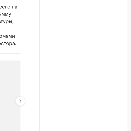
сего на
сумму
ьтуры,
ормами
естора.