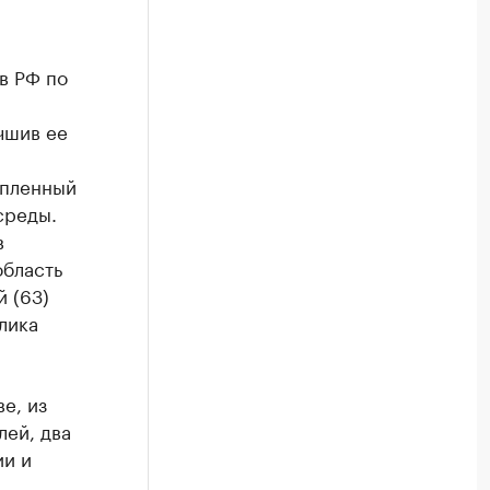
в РФ по
чшив ее
опленный
среды.
в
область
й (63)
лика
е, из
лей, два
ии и