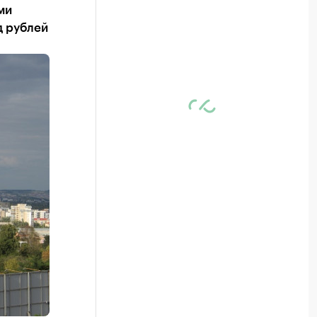
ми
д рублей