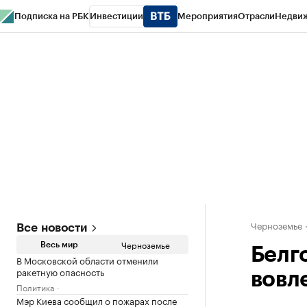
Подписка на РБК
Инвестиции
Мероприятия
Отрасли
Недви
РБК Life
Тренды
Визионеры
Национальные проекты
Город
Стиль
Кр
Спецпроекты СПб
Конференции СПб
Спецпроекты
Проверка конт
Черноземье
Все новости
Черноземье
Весь мир
Белг
В Московской области отменили
ракетную опасность
вовл
Политика
Мэр Киева сообщил о пожарах после