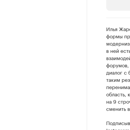
РБК Компан
Илья Жарс
Делитес
формы пр
модерниза
Управляйте с
в ней ест
взаимодей
форумов,
диалог с 
таким рез
перенима
область, 
на 9 стро
сменить в
Подписыва
Instagram