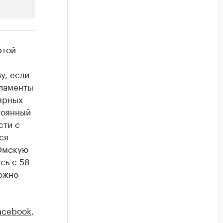
РБК Компании
этой
Крупнейшие производители и
й
у, если
Ознакомьтесь с информацией в каталоге
гламенты
ярных
тоянный
сти с
ся
 Омскую
сь с 58
можно
acebook
,