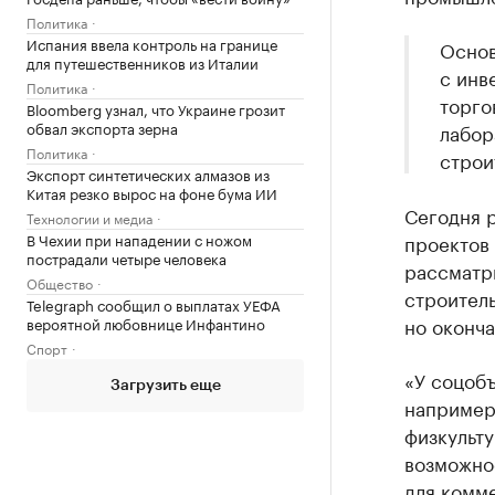
Политика
Испания ввела контроль на границе
Основ
для путешественников из Италии
с инв
Политика
торго
Bloomberg узнал, что Украине грозит
обвал экспорта зерна
лабор
Политика
строи
Экспорт синтетических алмазов из
Китая резко вырос на фоне бума ИИ
Сегодня 
Технологии и медиа
В Чехии при нападении с ножом
проектов
пострадали четыре человека
рассматр
Общество
строитель
Telegraph сообщил о выплатах УЕФА
но оконча
вероятной любовнице Инфантино
Спорт
«У соцобъ
Загрузить еще
например,
физкульту
возможно
для комме