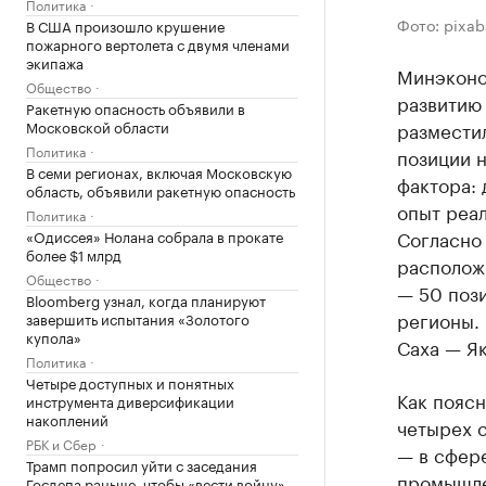
Политика
Фото: pixa
В США произошло крушение
пожарного вертолета с двумя членами
экипажа
Минэконо
Общество
развитию 
Ракетную опасность объявили в
Московской области
разместил
Политика
позиции н
В семи регионах, включая Московскую
фактора: 
область, объявили ракетную опасность
опыт реа
Политика
Согласно
«Одиссея» Нолана собрала в прокате
более $1 млрд
располож
Общество
— 50 пози
Bloomberg узнал, когда планируют
регионы. 
завершить испытания «Золотого
купола»
Саха — Як
Политика
Четыре доступных и понятных
Как поясн
инструмента диверсификации
накоплений
четырех с
РБК и Сбер
— в сфере
Трамп попросил уйти с заседания
промышле
Госдепа раньше, чтобы «вести войну»