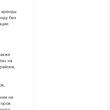
ы аренды
енду без
ации
также
ла» на
районе,
ов,
ния на
торов
много