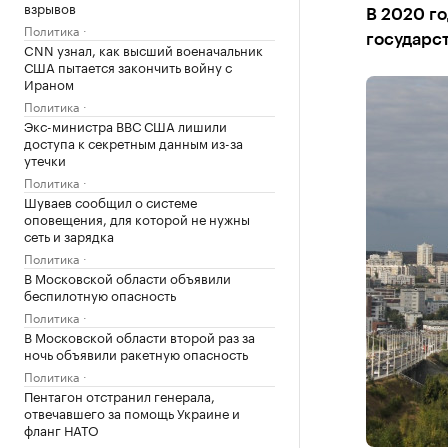
взрывов
В 2020 г
Политика
государст
CNN узнал, как высший военачальник
США пытается закончить войну с
Ираном
Политика
Экс-министра ВВС США лишили
доступа к секретным данным из-за
утечки
Политика
Шуваев сообщил о системе
оповещения, для которой не нужны
сеть и зарядка
Политика
В Московской области объявили
беспилотную опасность
Политика
В Московской области второй раз за
ночь объявили ракетную опасность
Политика
Пентагон отстранил генерала,
отвечавшего за помощь Украине и
фланг НАТО