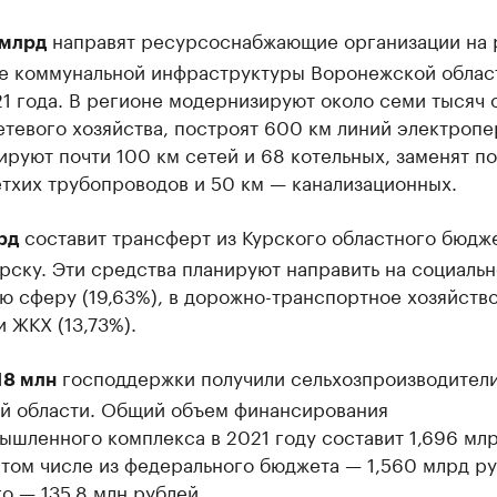
направят ресурсоснабжающие организации на 
 млрд
ие коммунальной инфраструктуры Воронежской облас
1 года. В регионе модернизируют около семи тысяч 
тевого хозяйства, построят 600 км линий электропе
руют почти 100 км сетей и 68 котельных, заменят п
тхих трубопроводов и 50 км — канализационных.
составит трансферт из Курского областного бюдж
рд
рску. Эти средства планируют направить на социальн
ю сферу (19,63%), в дорожно-транспортное хозяйств
и ЖКХ (13,73%).
господдержки получили сельхозпроизводител
18 млн
й области. Общий объем финансирования
ышленного комплекса в 2021 году составит 1,696 мл
 том числе из федерального бюджета — 1,560 млрд ру
о — 135,8 млн рублей.