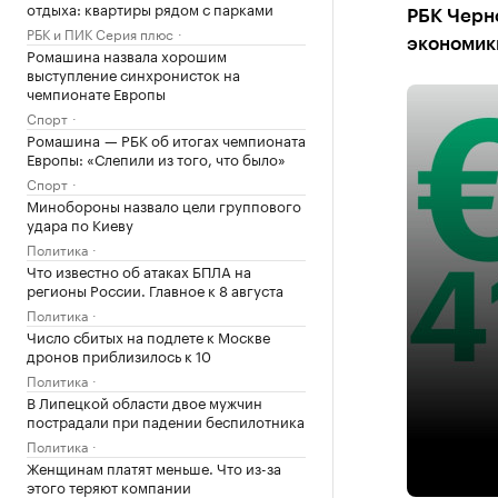
отдыха: квартиры рядом с парками
РБК Черно
РБК и ПИК Серия плюс
экономик
Ромашина назвала хорошим
выступление синхронисток на
чемпионате Европы
Спорт
Ромашина — РБК об итогах чемпионата
Европы: «Слепили из того, что было»
Спорт
Минобороны назвало цели группового
удара по Киеву
Политика
Что известно об атаках БПЛА на
регионы России. Главное к 8 августа
Политика
Число сбитых на подлете к Москве
дронов приблизилось к 10
Политика
В Липецкой области двое мужчин
пострадали при падении беспилотника
Политика
Женщинам платят меньше. Что из-за
этого теряют компании