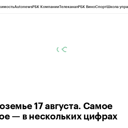
жимость
Autonews
РБК Компании
Телеканал
РБК Вино
Спорт
Школа упра
ипто
РБК Бизнес-среда
Дискуссионный клуб
Исследования
Кредитные 
рагентов
Политика
Экономика
Бизнес
Технологии и медиа
Финансы
Рын
оземье 17 августа. Самое
ое — в нескольких цифрах