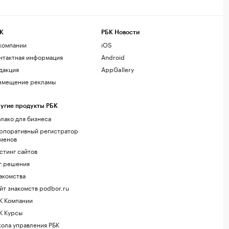
К
РБК Новости
компании
iOS
нтактная информация
Android
дакция
AppGallery
змещение рекламы
угие продукты РБК
лако для бизнеса
рпоративный регистратор
менов
стинг сайтов
г.решения
акомства
йт знакомств podbor.ru
К Компании
К Курсы
ола управления РБК