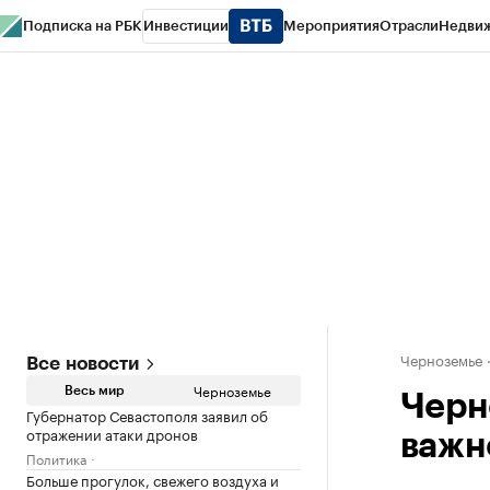
Подписка на РБК
Инвестиции
Мероприятия
Отрасли
Недви
РБК Life
Тренды
Визионеры
Национальные проекты
Город
Стиль
Кр
Спецпроекты СПб
Конференции СПб
Спецпроекты
Проверка конт
Черноземье
Все новости
Черноземье
Весь мир
Черн
Губернатор Севастополя заявил об
отражении атаки дронов
важн
Политика
Больше прогулок, свежего воздуха и