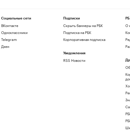
Социальные сети
Подписки
РБ
ВКонтакте
Скрыть баннеры на РБК
О 
Одноклассники
Подписка на РБК
Ко
Telegram
Корпоративная подписка
Ре
Дзен
Ра
Уведомления
RSS Новости
Др
Об
Ко
до
Хо
Ре
Зн
Са
РБ
РБ
Шк