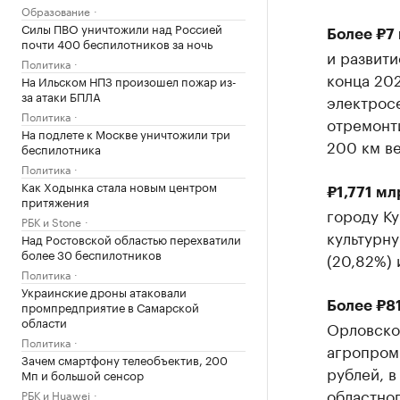
Образование
Силы ПВО уничтожили над Россией
Более ₽7
почти 400 беспилотников за ночь
и развит
Политика
конца 202
На Ильском НПЗ произошел пожар из-
за атаки БПЛА
электросе
Политика
отремонти
На подлете к Москве уничтожили три
200 км ве
беспилотника
Политика
Как Ходынка стала новым центром
₽1,771 мл
притяжения
городу Ку
РБК и Stone
культурну
Над Ростовской областью перехватили
более 30 беспилотников
(20,82%) 
Политика
Украинские дроны атаковали
промпредприятие в Самарской
Более ₽8
области
Орловско
Политика
агропром
Зачем смартфону телеобъектив, 200
рублей, в
Мп и большой сенсор
областног
РБК и Huawei