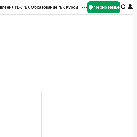
Черноземье
вления РБК
РБК Образование
РБК Курсы
рейтинги
Франшизы
Газета
ок наличной валюты