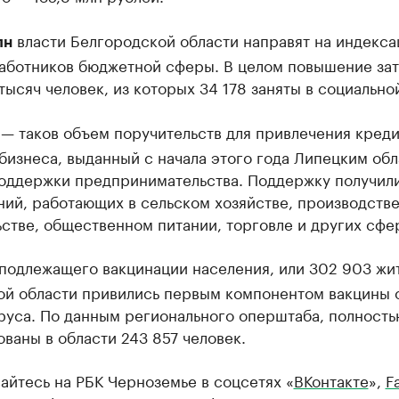
власти Белгородской области направят на индекс
лн
работников бюджетной сферы. В целом повышение за
тысяч человек, из которых 34 178 заняты в социально
— таков объем поручительств для привлечения креди
бизнеса, выданный с начала этого года Липецким об
оддержки предпринимательства. Поддержку получил
ий, работающих в сельском хозяйстве, производстве
стве, общественном питании, торговле и других сфе
подлежащего вакцинации населения, или 302 903 жи
ой области привились первым компонентом вакцины 
руса. По данным регионального оперштаба, полность
ваны в области 243 857 человек.
йтесь на РБК Черноземье в соцсетях «
ВКонтакте
»,
F