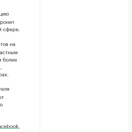
ацию
тронет
й сфере.
тов на
ластным
и более
,
рах.
теля
от
ю
acebook
,