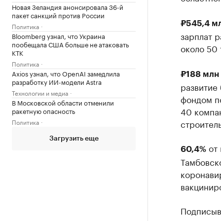
Новая Зеландия анонсировала 36-й
пакет санкций против России
₽545,4 м
Политика
зарплат 
Bloomberg узнал, что Украина
пообещала США больше не атаковать
около 50 
КТК
Политика
Axios узнал, что OpenAI замедлила
₽188 млн
разработку ИИ-модели Astra
развитие 
Технологии и медиа
фондом п
В Московской области отменили
40 компан
ракетную опасность
Политика
строитель
Загрузить еще
от 
60,4%
Тамбовск
коронави
вакциниро
Подписыва