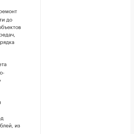
ремонт
ти до
объектов
редач,
орядка
ета
о-
о
и
рд
блей, из