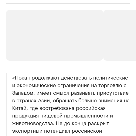
РБК Компании
«Пока продолжают действовать политические
РБК Компании
и экономические ограничения на торговлю с
Делитесь новостями бизнеса на РБК
Крупнейшие 
Западом, имеет смысл развивать присутствие
продавцы м
Управляйте страницей компании и развивайте личные
бренды спикеров бизнеса
в странах Азии, обращать больше внимания на
Ознакомьтесь с и
Китай, где востребована российская
продукция пищевой промышленности и
животноводства. Не до конца раскрыт
экспортный потенциал российской