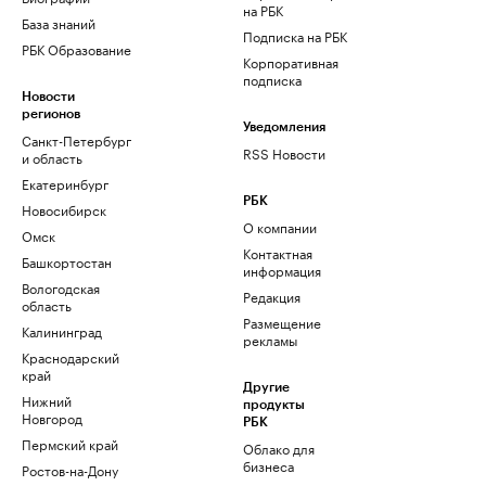
на РБК
База знаний
Подписка на РБК
РБК Образование
Корпоративная
подписка
Новости
регионов
Уведомления
Санкт-Петербург
RSS Новости
и область
Екатеринбург
РБК
Новосибирск
О компании
Омск
Контактная
Башкортостан
информация
Вологодская
Редакция
область
Размещение
Калининград
рекламы
Краснодарский
край
Другие
Нижний
продукты
Новгород
РБК
Пермский край
Облако для
бизнеса
Ростов-на-Дону