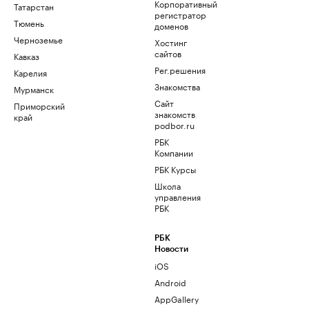
Корпоративный
Татарстан
регистратор
Тюмень
доменов
Черноземье
Хостинг
сайтов
Кавказ
Рег.решения
Карелия
Знакомства
Мурманск
Сайт
Приморский
знакомств
край
podbor.ru
РБК
Компании
РБК Курсы
Школа
управления
РБК
РБК
Новости
iOS
Android
AppGallery