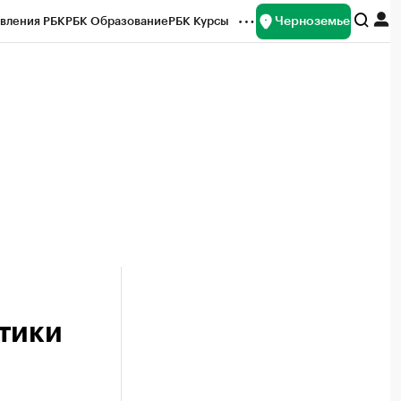
Черноземье
вления РБК
РБК Образование
РБК Курсы
рейтинги
Франшизы
Газета
ок наличной валюты
тики