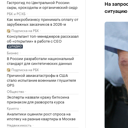
Гастрогид по Центральной России:
На запро
сыры, крокодилы и органический сидр
ситуацию
РБК и РСХБ
Как микробизнесу принимать оплату от
зарубежных заказчиков в 2026-м
Подписка на РБК
Консультант топ-менеджеров рассказал
об «открытии» в работе с CEO
РАДИО
Бизнес
В России разработали национальный
стандарт для синтетических данных
Подписка на РБК
Причиной авиакатастрофы в США
стало испытание военными глушителя
GPS
Общество
Эксперты назвали кражу биткоина
признаком для разворота курса
Крипто
Аналитики оценили рост спроса на
ипотеку на разные квартиры в Москве
Недвижимость