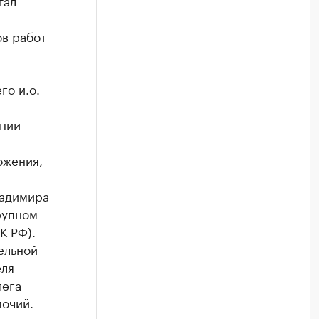
тал
в работ
го и.о.
ении
ожения,
ладимира
рупном
К РФ).
ельной
еля
лега
очий.