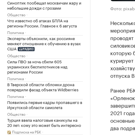
Синоптик пообещал москвичам жару и
небольшие дожди с грозами
Фото: pixa
Общество
Что известно об атаках БПЛА на
Нескольк
регионы России. Главное к 6 августа
мероприя
Политика
проводят
Эксперты объяснили, как россияне
меняют отношение к обучению в вузах
силовико
США
РАДИО
которую б
Общество
курирует
Силы ПВО за ночь сбили 605
украинских беспилотников над
хозяйств
регионами России
отпуска В
Политика
В Тверской области обломки дрона
Ранее РБ
повредили фасад объекта Wildberries
Политика
«Орленок»
Появились первые кадры пропавшего в
завершить
Иркутской области самолета
2021 года
Общество
основные 
Турция ввела налоговые каникулы на
20 лет: кому это может быть интересно
два подр
Подписка на РБК