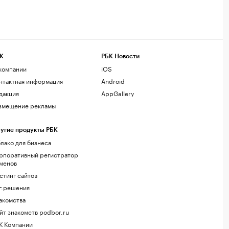
К
РБК Новости
компании
iOS
нтактная информация
Android
дакция
AppGallery
змещение рекламы
угие продукты РБК
лако для бизнеса
рпоративный регистратор
менов
стинг сайтов
г.решения
акомства
йт знакомств podbor.ru
К Компании