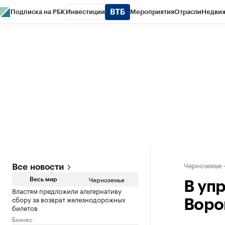
Подписка на РБК
Инвестиции
Мероприятия
Отрасли
Недви
РБК Life
Тренды
Визионеры
Национальные проекты
Город
Стиль
Кр
Спецпроекты СПб
Конференции СПб
Спецпроекты
Проверка конт
Черноземье
Все новости
Черноземье
Весь мир
В уп
Властям предложили альтернативу
сбору за возврат железнодорожных
Воро
билетов
Бизнес