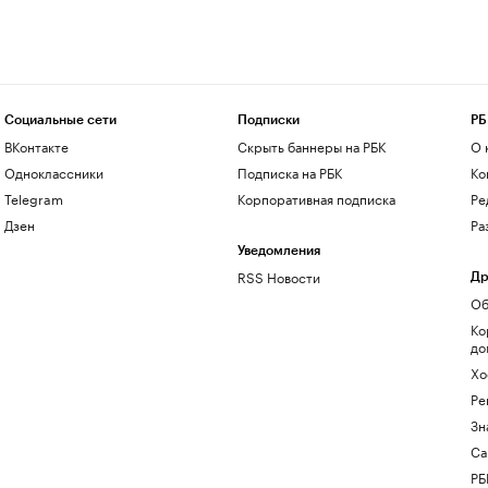
Социальные сети
Подписки
РБ
ВКонтакте
Скрыть баннеры на РБК
О 
Одноклассники
Подписка на РБК
Ко
Telegram
Корпоративная подписка
Ре
Дзен
Ра
Уведомления
RSS Новости
Др
Об
Ко
до
Хо
Ре
Зн
Са
РБ