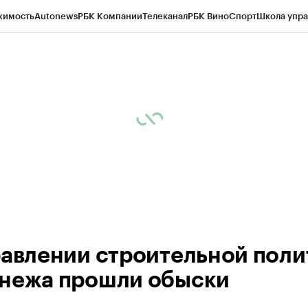
жимость
Autonews
РБК Компании
Телеканал
РБК Вино
Спорт
Школа упра
ипто
РБК Бизнес-среда
Дискуссионный клуб
Исследования
Кредитные 
рагентов
Политика
Экономика
Бизнес
Технологии и медиа
Финансы
Рын
равлении строительной поли
нежа прошли обыски