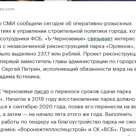
bay.com
о СМИ сообщили сегодня об оперативно-розыскных
тиях в управлении строительной политики города, к
 сотрудники ФСБ. «Ъ-Черноземье»
связывает
интерес
в с незаконченной реконструкцией парка «Орленок»,
ыло выделено 237,7 млн рублей. Проект реконструкц
 первый заместитель главы администрации по городс
у Сергей Петрин, исполняющий обязанности мэра на 
адима Кстенина.
К Черноземье
писал
о переносе сроков сдачи парка
. Начатое в 2019 году восстановление парка должно
ся к сентябрю 2020 года, позже его перенесли на в
, а затем — на начало лета этого же года. Выполнить
работы по тендеру на благоустройство парка не смо
ядчика: «Воронежтеплоспецстрой» и СК «ВСБ». Пресс