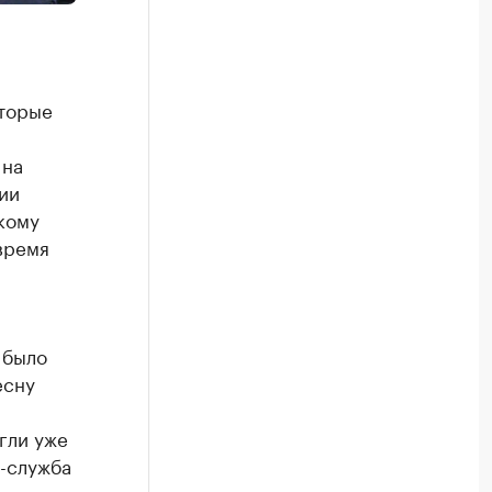
оторые
 на
ии
кому
время
 было
есну
гли уже
-служба