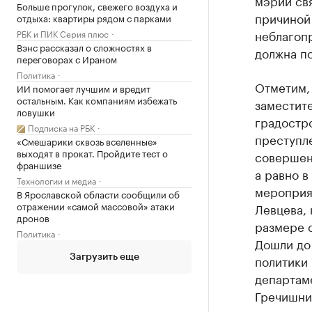
мэрии св
Больше прогулок, свежего воздуха и
причиной
отдыха: квартиры рядом с парками
неблагоп
РБК и ПИК Серия плюс
Вэнс рассказал о сложностях в
должна п
переговорах с Ираном
Политика
Отметим, 
ИИ помогает лучшим и вредит
остальным. Как компаниям избежать
заместит
ловушки
градостр
Подписка на РБК
преступле
«Смешарики сквозь вселенные»
выходят в прокат. Пройдите тест о
совершен
франшизе
а равно в
Технологии и медиа
мероприя
В Ярославской области сообщили об
отражении «самой массовой» атаки
Левцева, 
дронов
размере с
Политика
Дошли до 
политики
Загрузить еще
департам
Гречишни