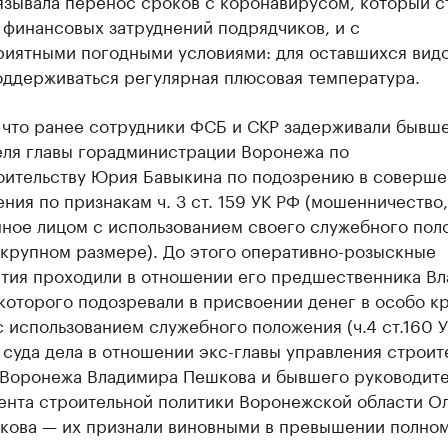
язывала перенос сроков с коронавирусом, который с
 финансовых затруднений подрядчиков, и с
риятными погодными условиями: для оставшихся видо
оддерживаться регулярная плюсовая температура.
что ранее сотрудники ФСБ и СКР задерживали бывше
еля главы горадминистрации Воронежа по
оительству Юрия Бавыкина по подозрению в соверш
ния по признакам ч. 3 ст. 159 УК РФ (мошенничество,
ное лицом с использованием своего служебного пол
 крупном размере). До этого оперативно-розыскные
тия проходили в отношении его предшественника В
которого подозревали в присвоении денег в особо к
 использованием служебного положения (ч.4 ст.160 У
суда дела в отношении экс-главы управления строит
 Воронежа Владимира Пешкова и бывшего руководит
ента строительной политики Воронежской области О
кова — их признали виновными в превышении полном