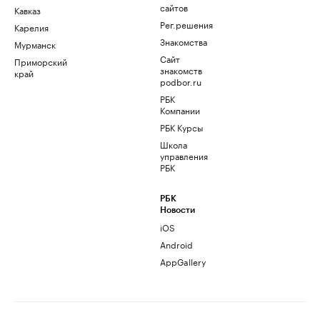
сайтов
Кавказ
Рег.решения
Карелия
Знакомства
Мурманск
Сайт
Приморский
знакомств
край
podbor.ru
РБК
Компании
РБК Курсы
Школа
управления
РБК
РБК
Новости
iOS
Android
AppGallery