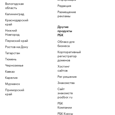
Вологодская
Редакция
область
Размещение
Калининград
рекламы
Краснодарский
край
Другие
Нижний
продукты
Новгород
РБК
Пермский край
Облако для
бизнеса
Ростов-на-Дону
Корпоративный
Татарстан
регистратор
Тюмень
доменов
Черноземье
Хостинг
сайтов
Кавказ
Рег.решения
Карелия
Знакомства
Мурманск
Сайт
Приморский
знакомств
край
podbor.ru
РБК
Компании
РБК Курсы