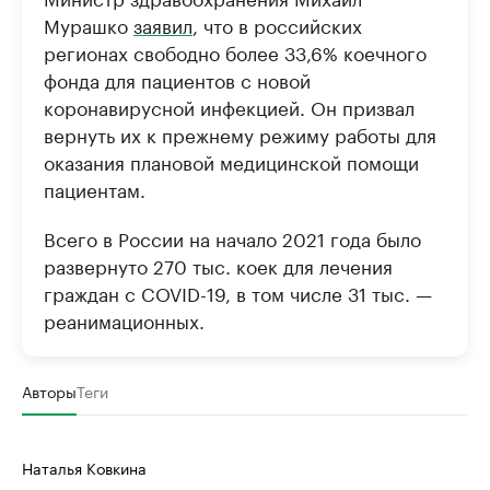
Делитесь новостями бизнеса на РБК
Крупнейшие 
Мурашко
заявил
, что в российских
продавцы м
Управляйте страницей компании и развивайте личные
регионах свободно более 33,6% коечного
бренды спикеров бизнеса
Ознакомьтесь с и
фонда для пациентов с новой
коронавирусной инфекцией. Он призвал
вернуть их к прежнему режиму работы для
оказания плановой медицинской помощи
пациентам.
Всего в России на начало 2021 года было
развернуто 270 тыс. коек для лечения
граждан с COVID-19, в том числе 31 тыс. —
реанимационных.
Авторы
Теги
Наталья Ковкина