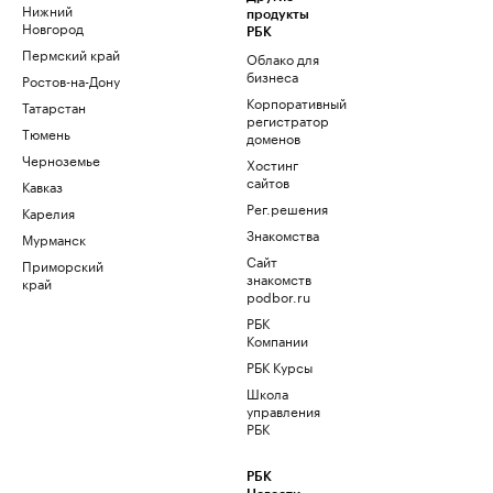
Нижний
продукты
Новгород
РБК
Пермский край
Облако для
бизнеса
Ростов-на-Дону
Корпоративный
Татарстан
регистратор
Тюмень
доменов
Черноземье
Хостинг
сайтов
Кавказ
Рег.решения
Карелия
Знакомства
Мурманск
Сайт
Приморский
знакомств
край
podbor.ru
РБК
Компании
РБК Курсы
Школа
управления
РБК
РБК