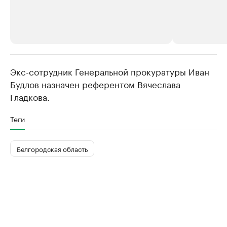
Экс-сотрудник Генеральной прокуратуры Иван
РБК Компании
РБК Компании
Будлов назначен референтом Вячеслава
Делитесь новостями бизнеса на РБК
Крупнейшие 
Гладкова.
продавцы м
Управляйте страницей компании и развивайте личные
бренды спикеров бизнеса
Ознакомьтесь с и
Теги
Белгородская область