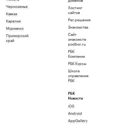
Черноземье
Хостинг
сайтов
Кавказ
Рег.решения
Карелия
Знакомства
Мурманск
Сайт
Приморский
знакомств
край
podbor.ru
РБК
Компании
РБК Курсы
Школа
управления
РБК
РБК
Новости
iOS
Android
AppGallery