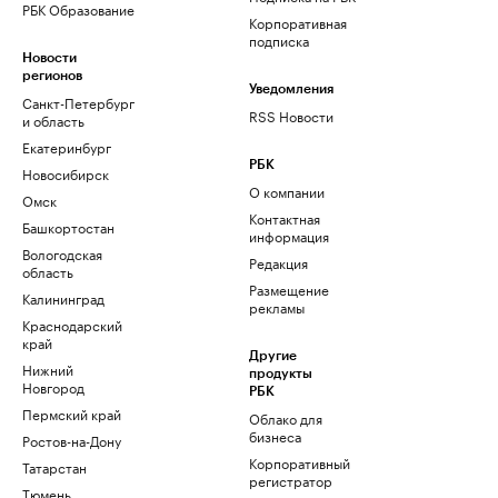
РБК Образование
Корпоративная
подписка
Новости
регионов
Уведомления
Санкт-Петербург
RSS Новости
и область
Екатеринбург
РБК
Новосибирск
О компании
Омск
Контактная
Башкортостан
информация
Вологодская
Редакция
область
Размещение
Калининград
рекламы
Краснодарский
край
Другие
Нижний
продукты
Новгород
РБК
Пермский край
Облако для
бизнеса
Ростов-на-Дону
Корпоративный
Татарстан
регистратор
Тюмень
доменов