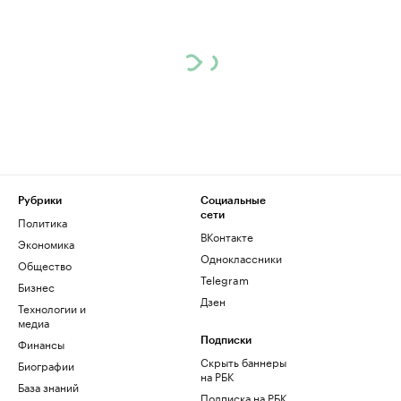
Рубрики
Социальные
сети
Политика
ВКонтакте
Экономика
Одноклассники
Общество
Telegram
Бизнес
Дзен
Технологии и
медиа
Финансы
Подписки
Скрыть баннеры
Биографии
на РБК
База знаний
Подписка на РБК